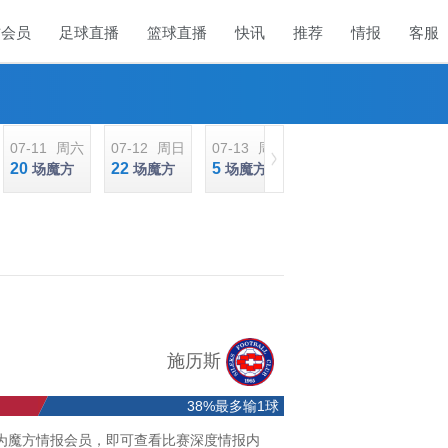
方会员
足球直播
篮球直播
快讯
推荐
情报
客服
07-11
周六
07-12
周日
07-13
周一
07-14
周二
07-1
20
22
5
15
9
场魔方
场魔方
场魔方
场魔方
场
施历斯
38%最多输1球
成为魔方情报会员，即可查看比赛深度情报内