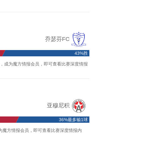
乔瑟芬FC
43%胜
内幕，成为魔方情报会员，即可查看比赛深度情报
亚穆尼积
36%最多输1球
成为魔方情报会员，即可查看比赛深度情报内