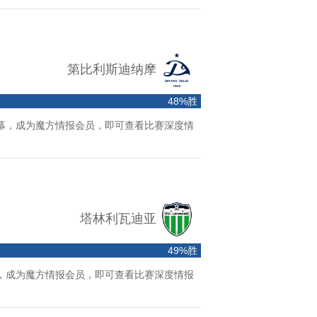
第比利斯迪纳摩
48%胜
内幕，成为魔方情报会员，即可查看比赛深度情
塔林利瓦迪亚
49%胜
幕，成为魔方情报会员，即可查看比赛深度情报