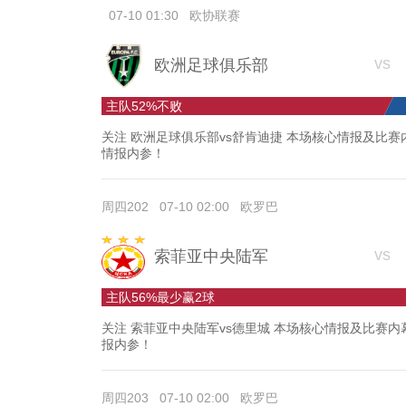
07-10 01:30 欧协联赛
vs
欧洲足球俱乐部
主队52%不败
关注 欧洲足球俱乐部vs舒肯迪捷 本场核心情报及比
情报内参！
周四202 07-10 02:00 欧罗巴
vs
索菲亚中央陆军
主队56%最少赢2球
关注 索菲亚中央陆军vs德里城 本场核心情报及比赛
报内参！
周四203 07-10 02:00 欧罗巴