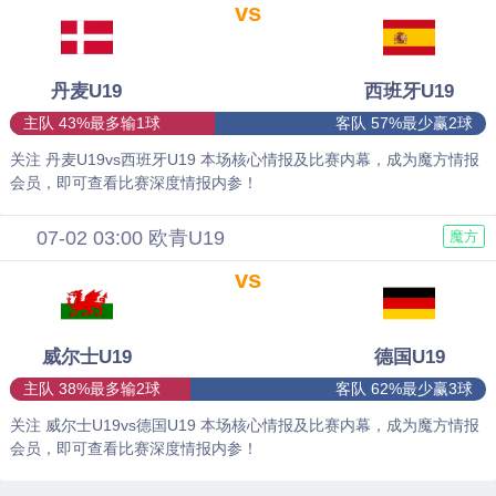
vs
丹麦U19
西班牙U19
主队 43%最多输1球
客队 57%最少赢2球
关注 丹麦U19vs西班牙U19 本场核心情报及比赛内幕，成为魔方情报
会员，即可查看比赛深度情报内参！
07-02 03:00 欧青U19
魔方
vs
威尔士U19
德国U19
主队 38%最多输2球
客队 62%最少赢3球
关注 威尔士U19vs德国U19 本场核心情报及比赛内幕，成为魔方情报
会员，即可查看比赛深度情报内参！