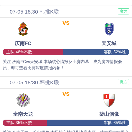
07-05 18:30 韩挑K联
魔方
vs
庆南FC
天安城
主队 48%不败
客队 52%胜
关注 庆南FCvs天安城 本场核心情报及比赛内幕，成为魔方情报会
员，即可查看比赛深度情报内参！
07-05 18:30 韩挑K联
魔方
vs
全南天龙
釜山偶像
主队 35%不败
客队 65%胜