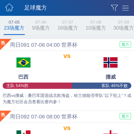
足球魔方
07-05
07-06
07-07
07-08
07-09
23场魔方
9场魔方
16场魔方
10场魔方
30场魔
热
周日091 07-06 04:00 世界杯
魔方
vs
巴西
挪威
主队 54%胜
客队 46%不败
巴西vs挪威：桑巴军团迎战北欧海盗，哈兰德能否带队“以下犯上”？成
为魔方社区会员查看比赛内参！
热
周日092 07-06 08:00 世界杯
魔方
vs