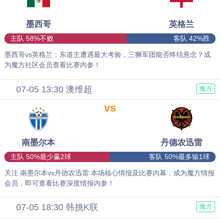
墨西哥
英格兰
主队 58%不败
客队 42%胜
墨西哥vs英格兰：东道主遭遇最大考验，三狮军团能否终结悬念？成
为魔方社区会员查看比赛内参！
07-05 13:30 澳维超
魔方
vs
南墨尔本
丹德农迅雷
主队 50%最少赢2球
客队 50%最多输1球
关注 南墨尔本vs丹德农迅雷 本场核心情报及比赛内幕，成为魔方情报
会员，即可查看比赛深度情报内参！
07-05 18:30 韩挑K联
魔方