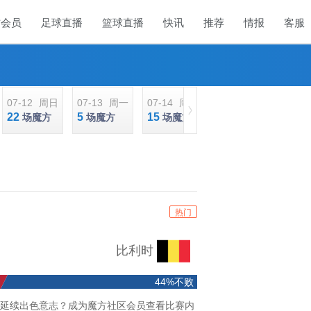
方会员
足球直播
篮球直播
快讯
推荐
情报
客服
07-12
周日
07-13
周一
07-14
周二
07-15
周三
07-1
22
5
15
9
40
场魔方
场魔方
场魔方
场魔方
热门
比利时
44%不败
否延续出色意志？成为魔方社区会员查看比赛内