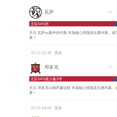
vs
瓦萨
主队54%胜
关注 瓦萨vs塞伊奈约基 本场核心情报及比赛内幕，
参！
07-11 02:45 爱超
vs
邓多克
主队54%最少赢2球
关注 邓多克vs德罗赫达联 本场核心情报及比赛内幕
参！
07-11 03:00 爱超