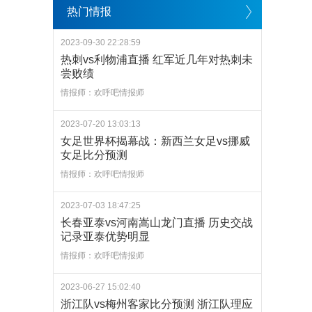
热门情报
2023-09-30 22:28:59
热刺vs利物浦直播 红军近几年对热刺未
尝败绩
情报师：欢呼吧情报师
2023-07-20 13:03:13
女足世界杯揭幕战：新西兰女足vs挪威
女足比分预测
情报师：欢呼吧情报师
2023-07-03 18:47:25
长春亚泰vs河南嵩山龙门直播 历史交战
记录亚泰优势明显
情报师：欢呼吧情报师
2023-06-27 15:02:40
浙江队vs梅州客家比分预测 浙江队理应