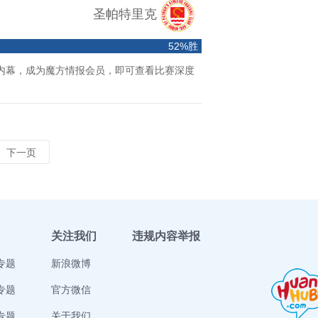
圣帕特里克
52%胜
赛内幕，成为魔方情报会员，即可查看比赛深度
下一页
关注我们
违规内容举报
专题
新浪微博
专题
官方微信
专题
关于我们