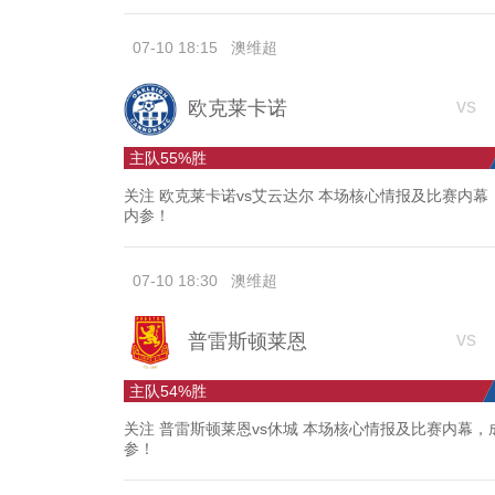
07-10 18:15 澳维超
vs
欧克莱卡诺
主队55%胜
关注 欧克莱卡诺vs艾云达尔 本场核心情报及比赛内
内参！
07-10 18:30 澳维超
vs
普雷斯顿莱恩
主队54%胜
关注 普雷斯顿莱恩vs休城 本场核心情报及比赛内幕
参！