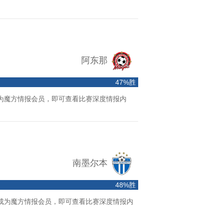
阿东那
47%胜
成为魔方情报会员，即可查看比赛深度情报内
南墨尔本
48%胜
，成为魔方情报会员，即可查看比赛深度情报内