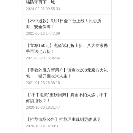
强防守再下一城
2024-02-02 09:55:03
【不中退款】6月1日全平台上线！民心所
向，安全保障！
2021-06-10 14:47:09
【立减150元】充值返利折上折，八大专家携
手再送七八折！
2021-03-28 15:04:54
【尊敬的魔方新用户】请查收268元魔方大礼
包！一键开启收米人生！
2021-01-28 16:38:18
【“不中退款”重磅回归】真金不怕火炼，不中
何惧退款？！
2020-10-30 18:31:47
【推荐市场公告】推荐理由规则更改说明
2020-10-14 14:00:31