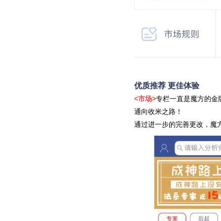
优质推荐 更佳体验
<市场>
专栏一直是魔方的金
通向收米之路！
通过进一步的完善更改，魔