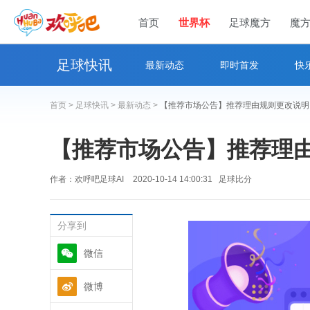
首页
世界杯
足球魔方
魔
足球快讯
最新动态
即时首发
快
首页 >
足球快讯 >
最新动态 >
【推荐市场公告】推荐理由规则更改说明
【推荐市场公告】推荐理
作者：欢呼吧足球AI
2020-10-14 14:00:31
足球比分
分享到
微信
微博