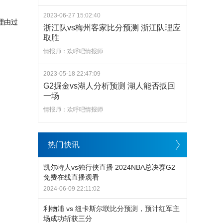
2023-06-27 15:02:40
理由过
浙江队vs梅州客家比分预测 浙江队理应
取胜
情报师：欢呼吧情报师
2023-05-18 22:47:09
G2掘金vs湖人分析预测 湖人能否扳回
一场
情报师：欢呼吧情报师
热门快讯
凯尔特人vs独行侠直播 2024NBA总决赛G2
免费在线直播观看
2024-06-09 22:11:02
利物浦 vs 纽卡斯尔联比分预测，预计红军主
场成功斩获三分