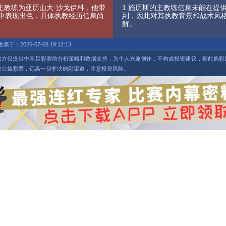
的主教练为亚历山大·沙戈伊科，他带
1.施历斯的主教练信息未能在提
中表现出色，具体执教经历信息尚
到，因此对其执教背景和战术风
解。
发表于：2026-07-08 19:12:13
魔方仅提供中国足彩赛前分析策略和数据支持，为个人兴趣创作，不构成投资建议，据此购彩
家公益彩票，远离一切非法购彩渠道，注意投资风险。