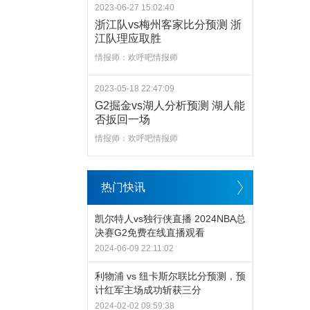
2023-06-27 15:02:40
浙江队vs梅州客家比分预测 浙
江队理应取胜
情报师：欢呼吧情报师
2023-05-18 22:47:09
G2掘金vs湖人分析预测 湖人能
否扳回一场
情报师：欢呼吧情报师
热门快讯
凯尔特人vs独行侠直播 2024NBA总
决赛G2免费在线直播观看
2024-06-09 22:11:02
利物浦 vs 纽卡斯尔联比分预测，预
计红军主场成功斩获三分
2024-02-02 09:59:38