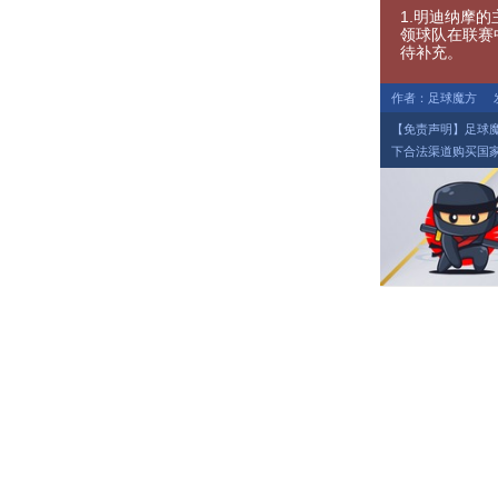
1.明迪纳摩
领球队在联赛
待补充。
作者：足球魔方
【免责声明】足球
下合法渠道购买国