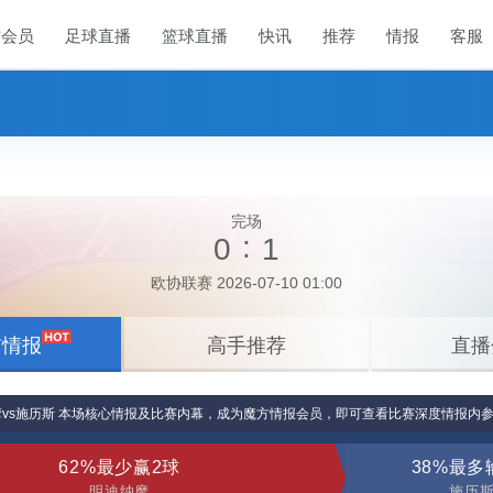
方会员
足球直播
篮球直播
快讯
推荐
情报
客服
完场
:
0
1
欧协联赛 2026-07-10 01:00
前情报
高手推荐
直播
摩vs施历斯 本场核心情报及比赛内幕，成为魔方情报会员，即可查看比赛深度情报内
62%最少赢2球
38%最多
明迪纳摩
施历