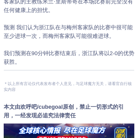
客家队的主教练米兰·里斯蒂奇在本场比赛前完全没有
任何健康上的担忧。
预测 我们认为浙江队在与梅州客家队的比赛中很可能
至少进球一次，而梅州客家队可能很难进球。
我们预测在90分钟比赛结束后，浙江队将以2-0的优势
获胜。
＊以上所有言论仅代表发布者个人意见，与足球魔方无关，请看官自行核
实内容
本文由欢呼吧/cubegoal原创，禁止一切形式的引
用，一经发现必追究法律责任