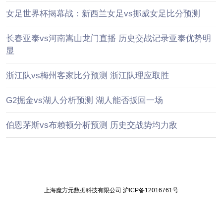
女足世界杯揭幕战：新西兰女足vs挪威女足比分预测
长春亚泰vs河南嵩山龙门直播 历史交战记录亚泰优势明
显
浙江队vs梅州客家比分预测 浙江队理应取胜
G2掘金vs湖人分析预测 湖人能否扳回一场
伯恩茅斯vs布赖顿分析预测 历史交战势均力敌
上海魔方元数据科技有限公司
沪ICP备12016761号