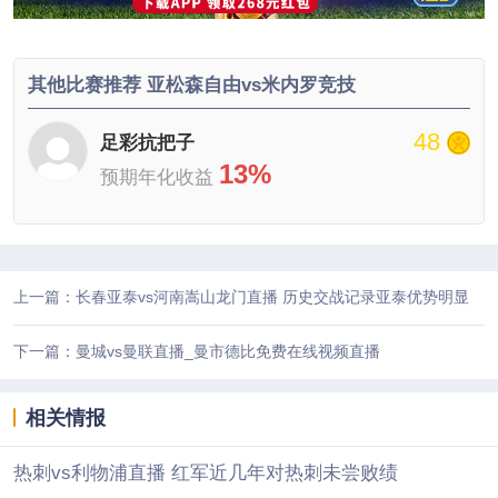
其他比赛推荐 亚松森自由vs米内罗竞技
48
足彩抗把子
13%
预期年化收益
上一篇：长春亚泰vs河南嵩山龙门直播 历史交战记录亚泰优势明显
下一篇：曼城vs曼联直播_曼市德比免费在线视频直播
相关情报
热刺vs利物浦直播 红军近几年对热刺未尝败绩