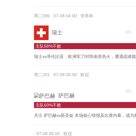
周二096 07-08 04:00 世界杯
vs
瑞士
主队58%不败
瑞士vs哥伦比亚：欧洲军刀对阵南美热火，遭遇战谁
周二201 07-08 00:00 欧冠
vs
萨巴赫
主队60%不败
关注 萨巴赫vs新圣徒 本场核心情报及比赛内幕，成
07-08 00:00 欧冠