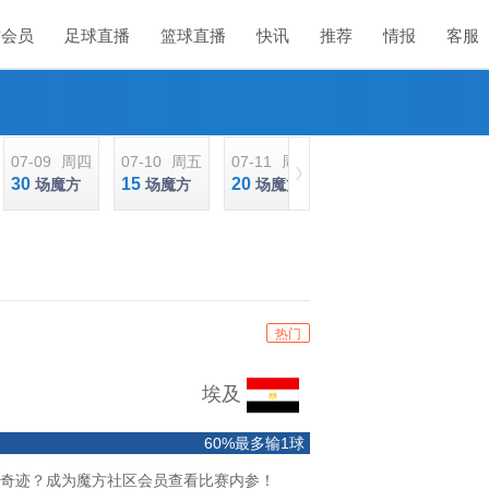
方会员
足球直播
篮球直播
快讯
推荐
情报
客服
07-09
周四
07-10
周五
07-11
周六
07-12
周日
07-1
30
15
20
22
5
场魔方
场魔方
场魔方
场魔方
场
热门
埃及
60%最多输1球
造奇迹？成为魔方社区会员查看比赛内参！