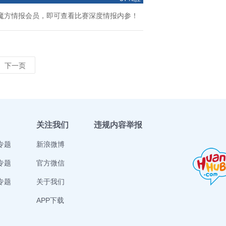
为魔方情报会员，即可查看比赛深度情报内参！
下一页
关注我们
违规内容举报
专题
新浪微博
专题
官方微信
专题
关于我们
APP下载