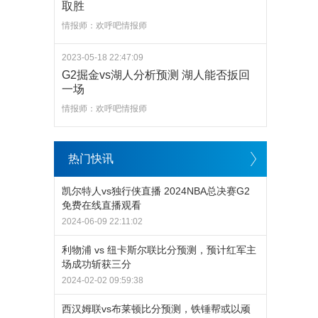
取胜
情报师：欢呼吧情报师
2023-05-18 22:47:09
G2掘金vs湖人分析预测 湖人能否扳回
一场
情报师：欢呼吧情报师
热门快讯
凯尔特人vs独行侠直播 2024NBA总决赛G2
免费在线直播观看
2024-06-09 22:11:02
利物浦 vs 纽卡斯尔联比分预测，预计红军主
场成功斩获三分
2024-02-02 09:59:38
西汉姆联vs布莱顿比分预测，铁锤帮或以顽