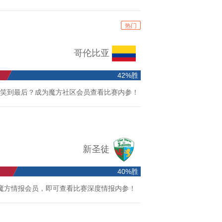
热门
哥伦比亚
42%胜
能笑到最后？成为魔方社区会员查看比赛内参！
新圣徒
40%胜
为魔方情报会员，即可查看比赛深度情报内参！