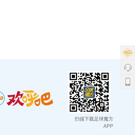
扫描下载足球魔方
APP