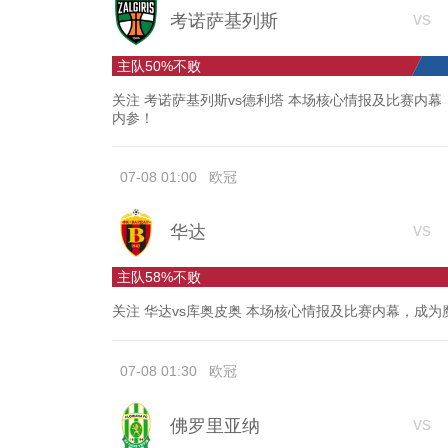
vs
考诺萨基列斯
主队50%不败
关注 考诺萨基列斯vs德利塔 本场核心情报及比赛内
内参！
07-08 01:00 欧冠
vs
华达
主队58%不败
关注 华达vs库奥皮奥 本场核心情报及比赛内幕，成
07-08 01:30 欧冠
vs
佛罗里亚纳