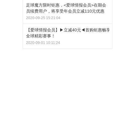
足球魔方限时钜惠，<爱球情报会员>在期会
员续费用户，将享受年会员立减110元优惠
2020-09-25 15:21:04
【爱球情报会员】▶立减40元◀首购钜惠畅享
全球精彩赛事！
2020-09-01 10:11:24