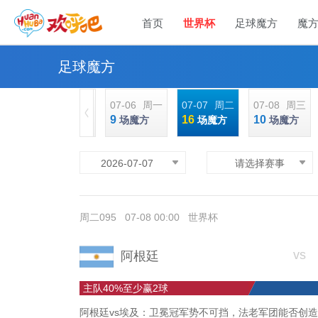
首页
世界杯
足球魔方
魔
足球魔方
周六
07-05
周日
07-06
周一
07-07
周二
07-08
周三
23
9
16
10
魔方
场魔方
场魔方
场魔方
场魔方
2026-07-07
请选择赛事
周二095 07-08 00:00 世界杯
vs
阿根廷
主队40%至少赢2球
阿根廷vs埃及：卫冕冠军势不可挡，法老军团能否创