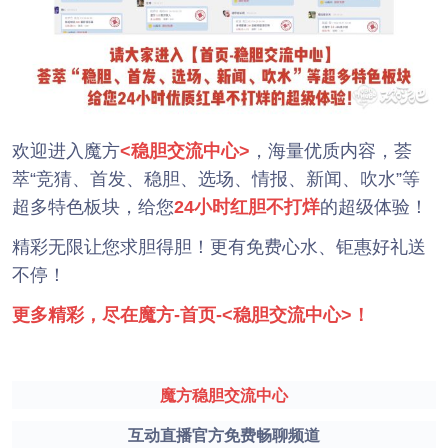
欢迎进入魔方
<稳胆交流中心>
，海量优质内容，荟
萃“竞猜、首发、稳胆、选场、情报、新闻、吹水”等
超多特色板块，给您
24小时红胆不打烊
的超级体验！
精彩无限让您求胆得胆！更有免费心水、钜惠好礼送
不停！
更多精彩，尽在魔方-首页-<稳胆交流中心>！
魔方稳胆交流中心
互动直播官方免费畅聊频道