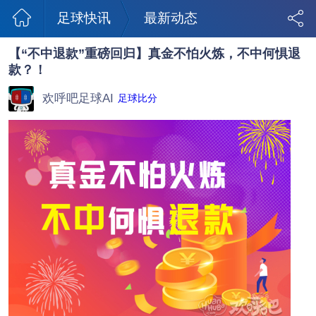
足球快讯
最新动态
【“不中退款”重磅回归】真金不怕火炼，不中何惧退
款？！
欢呼吧足球AI
足球比分