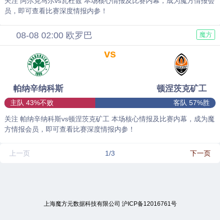
关注 阿尔克马尔vs瓦杜兹 本场核心情报及比赛内幕，成为魔方情报会
员，即可查看比赛深度情报内参！
08-08 02:00 欧罗巴
魔方
vs
帕纳辛纳科斯
顿涅茨克矿工
主队 43%不败
客队 57%胜
关注 帕纳辛纳科斯vs顿涅茨克矿工 本场核心情报及比赛内幕，成为魔
方情报会员，即可查看比赛深度情报内参！
上一页
1/3
下一页
上海魔方元数据科技有限公司
沪ICP备12016761号