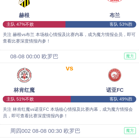
赫根
布兰
主队 47%不败
客队 53%胜
关注 赫根vs布兰 本场核心情报及比赛内幕，成为魔方情报会员，即可
查看比赛深度情报内参！
08-08 00:00 欧罗巴
魔方
vs
林肯红魔
诺亚FC
主队 51%不败
客队 49%胜
关注 林肯红魔vs诺亚FC 本场核心情报及比赛内幕，成为魔方情报会
员，即可查看比赛深度情报内参！
周四002 08-08 00:30 欧罗巴
魔方