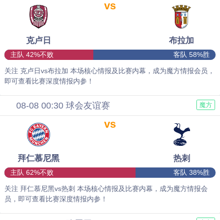
vs
克卢日
布拉加
主队 42%不败
客队 58%胜
关注 克卢日vs布拉加 本场核心情报及比赛内幕，成为魔方情报会员，
即可查看比赛深度情报内参！
08-08 00:30 球会友谊赛
魔方
vs
拜仁慕尼黑
热刺
主队 62%不败
客队 38%胜
关注 拜仁慕尼黑vs热刺 本场核心情报及比赛内幕，成为魔方情报会
员，即可查看比赛深度情报内参！