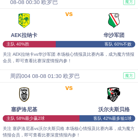
08-08 00:30 欧罗巴
魔方
vs
AEK拉纳卡
华沙军团
主队 40%胜
客队 60%不败
关注 AEK拉纳卡vs华沙军团 本场核心情报及比赛内幕，成为魔方情报
会员，即可查看比赛深度情报内参！
周四004 08-08 01:30 欧罗巴
魔方
vs
塞萨洛尼基
沃尔夫斯贝格
主队 58%最少赢2球
客队 42%最多输1球
关注 塞萨洛尼基vs沃尔夫斯贝格 本场核心情报及比赛内幕，成为魔方
情报会员，即可查看比赛深度情报内参！