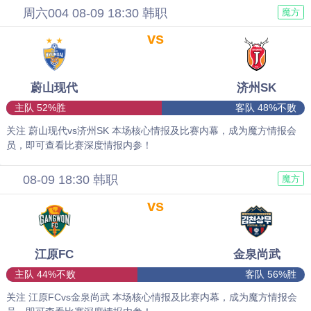
周六004 08-09 18:30 韩职
魔方
vs
蔚山现代
济州SK
主队 52%胜
客队 48%不败
关注 蔚山现代vs济州SK 本场核心情报及比赛内幕，成为魔方情报会
员，即可查看比赛深度情报内参！
08-09 18:30 韩职
魔方
vs
江原FC
金泉尚武
主队 44%不败
客队 56%胜
关注 江原FCvs金泉尚武 本场核心情报及比赛内幕，成为魔方情报会