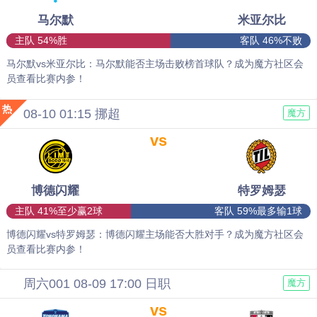
马尔默
米亚尔比
主队 54%胜
客队 46%不败
马尔默vs米亚尔比：马尔默能否主场击败榜首球队？成为魔方社区会
员查看比赛内参！
热
08-10 01:15 挪超
魔方
vs
博德闪耀
特罗姆瑟
主队 41%至少赢2球
客队 59%最多输1球
博德闪耀vs特罗姆瑟：博德闪耀主场能否大胜对手？成为魔方社区会
员查看比赛内参！
周六001 08-09 17:00 日职
魔方
vs