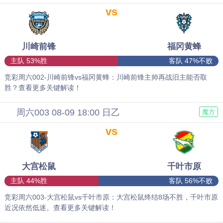
vs
川崎前锋
福冈黄蜂
主队 53%胜
客队 47%不败
竞彩周六002-川崎前锋vs福冈黄蜂：川崎前锋主帅再战旧主能否取
胜？查看更多关键解读！
周六003 08-09 18:00 日乙
魔方
vs
大宫松鼠
千叶市原
主队 44%胜
客队 56%不败
竞彩周六003-大宫松鼠vs千叶市原：大宫松鼠终结8场不胜，千叶市原
近况依然低迷。查看更多关键解读！