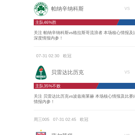
vs
帕纳辛纳科斯
主队46%胜
关注 帕纳辛纳科斯vs格拉斯哥流浪者 本场核心情报
深度情报内参！
07-31 02:30 欧冠
vs
贝雷达比历克
主队35%不败
关注 贝雷达比历克vs波兹南莱赫 本场核心情报及比
情报内参！
周三005 07-31 02:45 欧冠