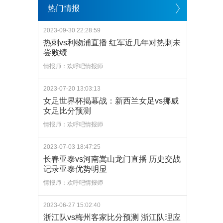
热门情报
2023-09-30 22:28:59
热刺vs利物浦直播 红军近几年对热刺未
尝败绩
情报师：欢呼吧情报师
2023-07-20 13:03:13
女足世界杯揭幕战：新西兰女足vs挪威
女足比分预测
情报师：欢呼吧情报师
2023-07-03 18:47:25
长春亚泰vs河南嵩山龙门直播 历史交战
记录亚泰优势明显
情报师：欢呼吧情报师
2023-06-27 15:02:40
浙江队vs梅州客家比分预测 浙江队理应