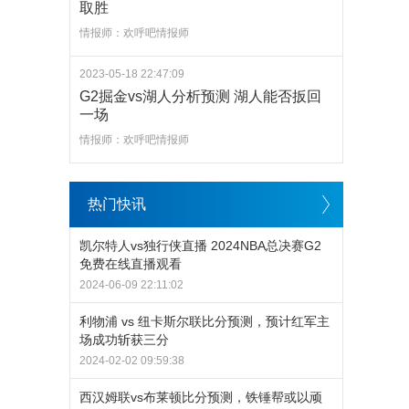
取胜
情报师：欢呼吧情报师
2023-05-18 22:47:09
G2掘金vs湖人分析预测 湖人能否扳回
一场
情报师：欢呼吧情报师
热门快讯
凯尔特人vs独行侠直播 2024NBA总决赛G2
免费在线直播观看
2024-06-09 22:11:02
利物浦 vs 纽卡斯尔联比分预测，预计红军主
场成功斩获三分
2024-02-02 09:59:38
西汉姆联vs布莱顿比分预测，铁锤帮或以顽