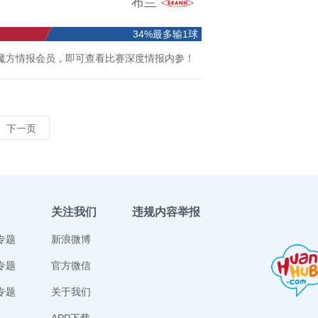
布兰
34%最多输1球
为魔方情报会员，即可查看比赛深度情报内参！
下一页
关注我们
违规内容举报
专题
新浪微博
专题
官方微信
专题
关于我们