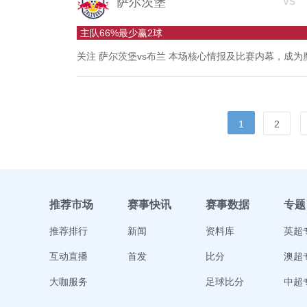
vs
萨尔茨堡
主队66%最少赢2球
关注 萨尔茨堡vs布兰 本场核心情报及比赛内幕，成
1
2
推荐市场
赛事快讯
赛事数据
专题
推荐排行
新闻
资料库
英超
互动直播
首发
比分
澳超
大咖服务
足球比分
中超