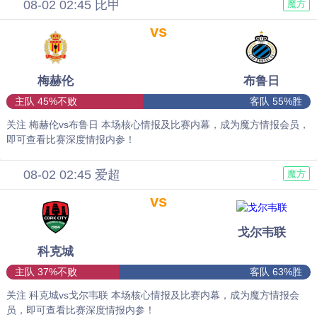
08-02 02:45 比甲
魔方
vs
梅赫伦
布鲁日
主队 45%不败
客队 55%胜
关注 梅赫伦vs布鲁日 本场核心情报及比赛内幕，成为魔方情报会员，
即可查看比赛深度情报内参！
08-02 02:45 爱超
魔方
vs
戈尔韦联
科克城
主队 37%不败
客队 63%胜
关注 科克城vs戈尔韦联 本场核心情报及比赛内幕，成为魔方情报会
员，即可查看比赛深度情报内参！