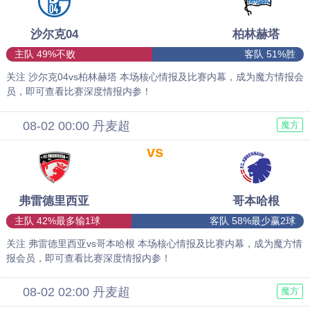
沙尔克04
柏林赫塔
主队 49%不败
客队 51%胜
关注 沙尔克04vs柏林赫塔 本场核心情报及比赛内幕，成为魔方情报会
员，即可查看比赛深度情报内参！
08-02 00:00 丹麦超
魔方
vs
弗雷德里西亚
哥本哈根
主队 42%最多输1球
客队 58%最少赢2球
关注 弗雷德里西亚vs哥本哈根 本场核心情报及比赛内幕，成为魔方情
报会员，即可查看比赛深度情报内参！
08-02 02:00 丹麦超
魔方