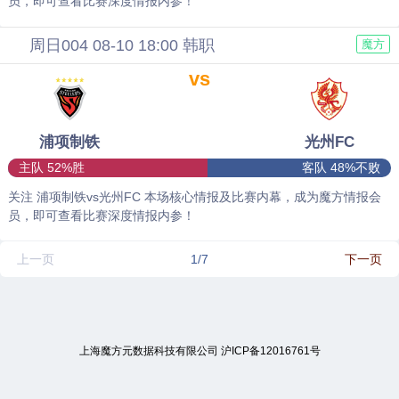
员，即可查看比赛深度情报内参！
周日004 08-10 18:00 韩职
魔方
vs
浦项制铁
光州FC
主队 52%胜
客队 48%不败
关注 浦项制铁vs光州FC 本场核心情报及比赛内幕，成为魔方情报会
员，即可查看比赛深度情报内参！
上一页
1/7
下一页
上海魔方元数据科技有限公司
沪ICP备12016761号