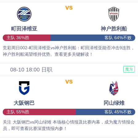
vs
町田泽维亚
神户胜利船
主队 36%胜
客队 64%不败
竞彩周日002-町田泽维亚vs神户胜利船：町田泽维亚能否冲击9连胜，
神户胜利船渴望维持优势。查看更多关键解读！
08-10 18:00 日职
魔方
vs
大阪钢巴
冈山绿雉
主队 55%胜
客队 45%不败
关注 大阪钢巴vs冈山绿雉 本场核心情报及比赛内幕，成为魔方情报会
员，即可查看比赛深度情报内参！