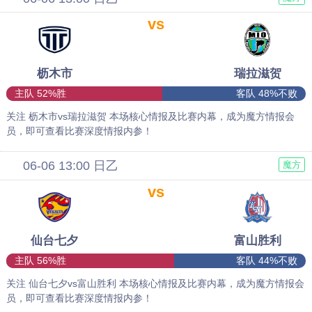
vs
枥木市
瑞拉滋贺
主队 52%胜
客队 48%不败
关注 枥木市vs瑞拉滋贺 本场核心情报及比赛内幕，成为魔方情报会
员，即可查看比赛深度情报内参！
06-06 13:00 日乙
魔方
vs
仙台七夕
富山胜利
主队 56%胜
客队 44%不败
关注 仙台七夕vs富山胜利 本场核心情报及比赛内幕，成为魔方情报会
员，即可查看比赛深度情报内参！