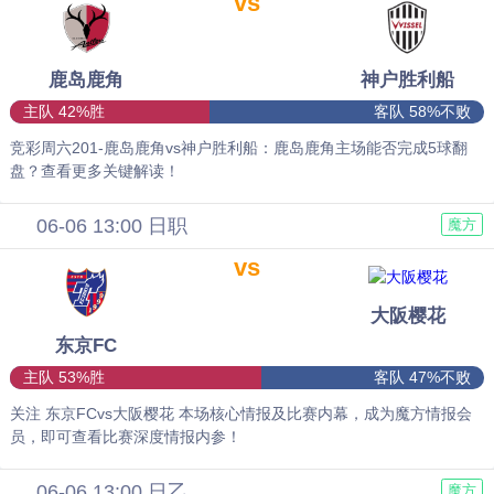
vs
鹿岛鹿角
神户胜利船
主队 42%胜
客队 58%不败
竞彩周六201-鹿岛鹿角vs神户胜利船：鹿岛鹿角主场能否完成5球翻
盘？查看更多关键解读！
06-06 13:00 日职
魔方
vs
大阪樱花
东京FC
主队 53%胜
客队 47%不败
关注 东京FCvs大阪樱花 本场核心情报及比赛内幕，成为魔方情报会
员，即可查看比赛深度情报内参！
06-06 13:00 日乙
魔方