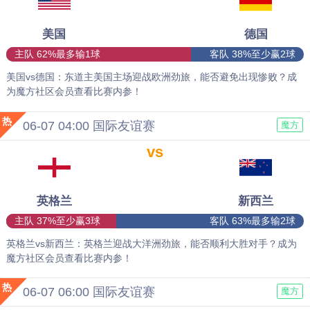
美国
德国
主队 62%最多输1球
客队 38%至少赢2球
美国vs德国：东道主美国主场迎战欧洲劲旅，能否避免出现惨败？成
为魔方社区会员查看比赛内参！
热
06-07 04:00 国际友谊赛
魔方
vs
英格兰
新西兰
主队 37%至少赢3球
客队 63%最多输2球
英格兰vs新西兰：英格兰迎战大洋洲劲旅，能否顺利大胜对手？成为
魔方社区会员查看比赛内参！
热
06-07 06:00 国际友谊赛
魔方