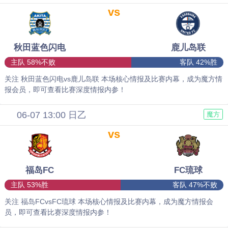
vs
秋田蓝色闪电
鹿儿岛联
主队 58%不败
客队 42%胜
关注 秋田蓝色闪电vs鹿儿岛联 本场核心情报及比赛内幕，成为魔方情
报会员，即可查看比赛深度情报内参！
06-07 13:00 日乙
魔方
vs
福岛FC
FC琉球
主队 53%胜
客队 47%不败
关注 福岛FCvsFC琉球 本场核心情报及比赛内幕，成为魔方情报会
员，即可查看比赛深度情报内参！