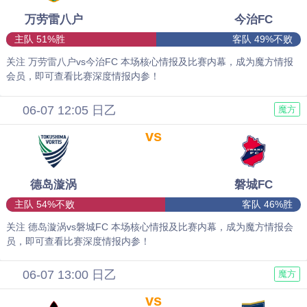
万劳雷八户
今治FC
主队 51%胜
客队 49%不败
关注 万劳雷八户vs今治FC 本场核心情报及比赛内幕，成为魔方情报
会员，即可查看比赛深度情报内参！
06-07 12:05 日乙
魔方
vs
德岛漩涡
磐城FC
主队 54%不败
客队 46%胜
关注 德岛漩涡vs磐城FC 本场核心情报及比赛内幕，成为魔方情报会
员，即可查看比赛深度情报内参！
06-07 13:00 日乙
魔方
vs