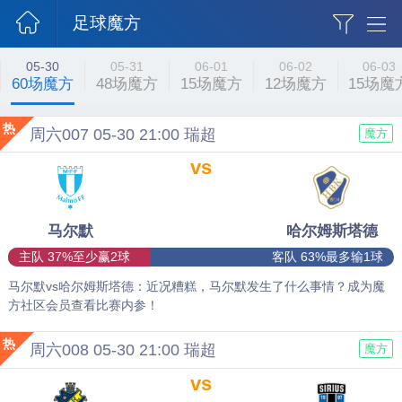
足球魔方
05-30
05-31
06-01
06-02
06-03
60场魔方
48场魔方
15场魔方
12场魔方
15场魔
热
周六007 05-30 21:00 瑞超
魔方
vs
马尔默
哈尔姆斯塔德
主队 37%至少赢2球
客队 63%最多输1球
马尔默vs哈尔姆斯塔德：近况糟糕，马尔默发生了什么事情？成为魔
方社区会员查看比赛内参！
热
周六008 05-30 21:00 瑞超
魔方
vs