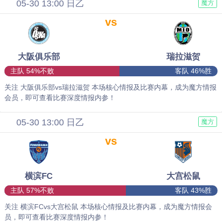
05-30 13:00 日乙
魔方
vs
大阪俱乐部
瑞拉滋贺
主队 54%不败
客队 46%胜
关注 大阪俱乐部vs瑞拉滋贺 本场核心情报及比赛内幕，成为魔方情报
会员，即可查看比赛深度情报内参！
05-30 13:00 日乙
魔方
vs
横滨FC
大宫松鼠
主队 57%不败
客队 43%胜
关注 横滨FCvs大宫松鼠 本场核心情报及比赛内幕，成为魔方情报会
员，即可查看比赛深度情报内参！