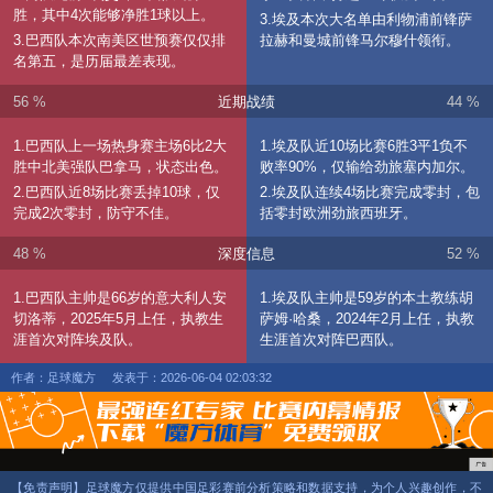
胜，其中4次能够净胜1球以上。
3.埃及本次大名单由利物浦前锋萨
3.巴西队本次南美区世预赛仅仅排
拉赫和曼城前锋马尔穆什领衔。
名第五，是历届最差表现。
56 %
近期战绩
44 %
1.巴西队上一场热身赛主场6比2大
1.埃及队近10场比赛6胜3平1负不
胜中北美强队巴拿马，状态出色。
败率90%，仅输给劲旅塞内加尔。
2.巴西队近8场比赛丢掉10球，仅
2.埃及队连续4场比赛完成零封，包
完成2次零封，防守不佳。
括零封欧洲劲旅西班牙。
48 %
深度信息
52 %
1.巴西队主帅是66岁的意大利人安
1.埃及队主帅是59岁的本土教练‌胡
切洛蒂，2025年5月上任，执教生
萨姆·哈桑，2024年2月上任，执教
涯首次对阵埃及队。
生涯首次对阵巴西队。
作者：足球魔方
发表于：2026-06-04 02:03:32
【免责声明】足球魔方仅提供中国足彩赛前分析策略和数据支持，为个人兴趣创作，不