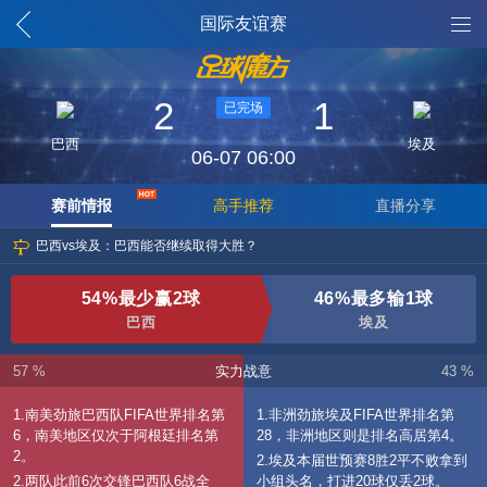
魔方列表
国际友谊赛
2
1
已完场
巴西
埃及
06-07 06:00
赛前情报
高手推荐
直播分享
巴西vs埃及：巴西能否继续取得大胜？
54%最少赢2球
46%最多输1球
巴西
埃及
57 %
实力战意
43 %
1.南美劲旅巴西队FIFA世界排名第
1.非洲劲旅埃及FIFA世界排名第
6，南美地区仅次于阿根廷排名第
28，非洲地区则是排名高居第4。
2。
2.埃及本届世预赛8胜2平不败拿到
2.两队此前6次交锋巴西队6战全
小组头名，打进20球仅丢2球。