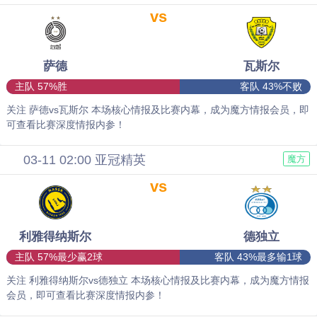
vs
萨德
瓦斯尔
主队 57%胜
客队 43%不败
关注 萨德vs瓦斯尔 本场核心情报及比赛内幕，成为魔方情报会员，即
可查看比赛深度情报内参！
03-11 02:00 亚冠精英
魔方
vs
利雅得纳斯尔
德独立
主队 57%最少赢2球
客队 43%最多输1球
关注 利雅得纳斯尔vs德独立 本场核心情报及比赛内幕，成为魔方情报
会员，即可查看比赛深度情报内参！