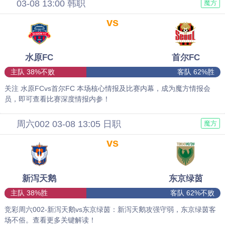
03-08 13:00 韩职
魔方
vs
水原FC
首尔FC
主队 38%不败
客队 62%胜
关注 水原FCvs首尔FC 本场核心情报及比赛内幕，成为魔方情报会
员，即可查看比赛深度情报内参！
周六002 03-08 13:05 日职
魔方
vs
新泻天鹅
东京绿茵
主队 38%胜
客队 62%不败
竞彩周六002-新泻天鹅vs东京绿茵：新泻天鹅攻强守弱，东京绿茵客
场不俗。查看更多关键解读！