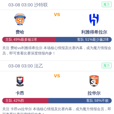
03-08 03:00 沙特联
魔方
vs
费哈
利雅得希拉尔
主队 49%最多输1球
客队 51%最少赢2球
关注 费哈vs利雅得希拉尔 本场核心情报及比赛内幕，成为魔方情报会
员，即可查看比赛深度情报内参！
03-08 03:00 法乙
魔方
vs
卡昂
拉华尔
主队 42%胜
客队 58%不败
关注 卡昂vs拉华尔 本场核心情报及比赛内幕，成为魔方情报会员，即