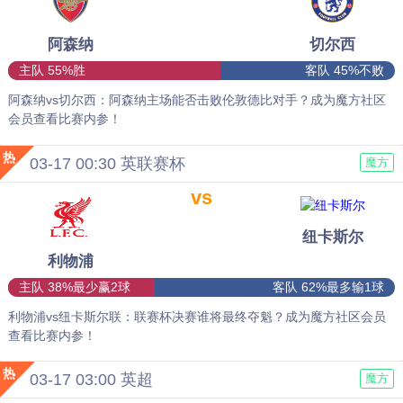
阿森纳
切尔西
主队 55%胜
客队 45%不败
阿森纳vs切尔西：阿森纳主场能否击败伦敦德比对手？成为魔方社区
会员查看比赛内参！
热
03-17 00:30 英联赛杯
魔方
vs
纽卡斯尔
利物浦
主队 38%最少赢2球
客队 62%最多输1球
利物浦vs纽卡斯尔联：联赛杯决赛谁将最终夺魁？成为魔方社区会员
查看比赛内参！
热
03-17 03:00 英超
魔方