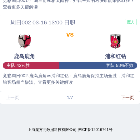
竞彩周日001-广岛三箭vs柏太阳神：外籍主帅的对决谁能带队取胜？
查看更多关键解读！
周日002 03-16 13:00 日职
魔方
vs
鹿岛鹿角
浦和红钻
主队 42%胜
客队 58%不败
竞彩周日002-鹿岛鹿角vs浦和红钻：鹿岛鹿角保持主场全胜，浦和红
钻客场相当惨淡。查看更多关键解读！
上一页
1/7
下一页
上海魔方元数据科技有限公司
沪ICP备12016761号