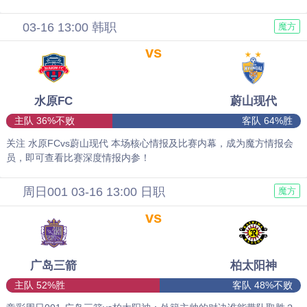
03-16 13:00 韩职
魔方
vs
水原FC
蔚山现代
主队 36%不败
客队 64%胜
关注 水原FCvs蔚山现代 本场核心情报及比赛内幕，成为魔方情报会
员，即可查看比赛深度情报内参！
周日001 03-16 13:00 日职
魔方
vs
广岛三箭
柏太阳神
主队 52%胜
客队 48%不败