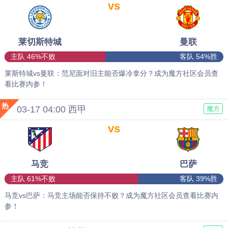
vs
莱切斯特城
曼联
主队 46%不败
客队 54%胜
莱斯特城vs曼联：范尼面对旧主能否爆冷拿分？成为魔方社区会员查
看比赛内参！
热
03-17 04:00 西甲
魔方
vs
马竞
巴萨
主队 61%不败
客队 39%胜
马竞vs巴萨：马竞主场能否保持不败？成为魔方社区会员查看比赛内
参！