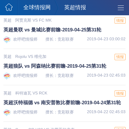
英超情报
全球情报网
英超情报
英超
阿贾克斯 VS FC MK
情报
英超曼联 vs 曼城比赛前瞻-2019-04-25第31轮
2019-04-23 03:00:02
欢呼吧情报师
擅长：竞彩联赛
英超
Rojolu VS 维伦加
情报
英超狼队 vs 阿森纳比赛前瞻-2019-04-25第31轮
2019-04-23 02:45:03
欢呼吧情报师
擅长：竞彩联赛
英超
科特迪瓦 VS RCK
情报
英超沃特福德 vs 南安普敦比赛前瞻-2019-04-24第31轮
2019-04-22 02:45:03
欢呼吧情报师
擅长：竞彩联赛