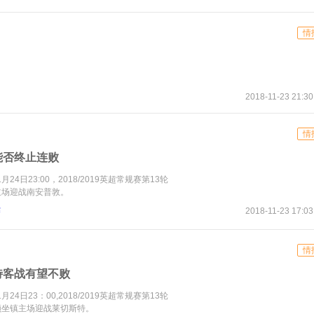
情
2018-11-23 21:30
情
否终止连败​
24日23:00，2018/2019英超常规赛第13轮
主场迎战南安普敦。
赛
2018-11-23 17:03
情
特客战有望不败​
24日23：00,2018/2019英超常规赛第13轮
顿坐镇主场迎战莱切斯特。