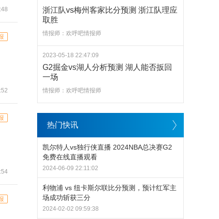
:48
浙江队vs梅州客家比分预测 浙江队理应
取胜
情报师：欢呼吧情报师
报
2023-05-18 22:47:09
G2掘金vs湖人分析预测 湖人能否扳回
一场
:52
情报师：欢呼吧情报师
报
热门快讯
凯尔特人vs独行侠直播 2024NBA总决赛G2
免费在线直播观看
2024-06-09 22:11:02
:54
利物浦 vs 纽卡斯尔联比分预测，预计红军主
场成功斩获三分
报
2024-02-02 09:59:38