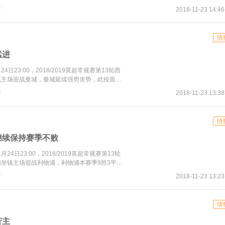
赛
2018-11-23 14:46
情
猛进
4日23:00，2018/2019英超常规赛第13轮西
镇主场迎战曼城，曼城延续强势攻势，此役面对
成。
赛
2018-11-23 13:38
情
继续保持赛季不败​
24日23:00，2018/2019英超常规赛第13轮
德坐镇主场迎战利物浦，利物浦本赛季9胜3平保
赛
2018-11-23 13:23
情
苦主