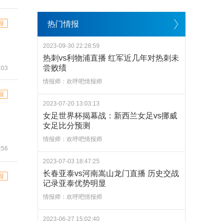
报
热门情报
2023-09-30 22:28:59
热刺vs利物浦直播 红军近几年对热刺未
尝败绩
:03
情报师：欢呼吧情报师
报
2023-07-20 13:03:13
女足世界杯揭幕战：新西兰女足vs挪威
女足比分预测
情报师：欢呼吧情报师
:56
2023-07-03 18:47:25
长春亚泰vs河南嵩山龙门直播 历史交战
报
记录亚泰优势明显
情报师：欢呼吧情报师
2023-06-27 15:02:40