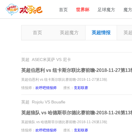
首页
世界杯
足球魔方
魔
首页
英超魔方
英超情报
英
英超 ASEC米莫萨 VS 尼卡
英超伯恩利 vs 纽卡斯尔联比赛前瞻-2018-11-27第13
英超伯恩利 vs 纽卡斯尔联比赛前瞻-2018-11-27第13轮
情报师：
欢呼吧情报师
擅长：
竞彩联赛
英超 Rojolu VS Bouafle
英超狼队 vs 哈德斯菲尔德比赛前瞻-2018-11-26第13
英超狼队 vs 哈德斯菲尔德比赛前瞻-2018-11-26第13轮
情报师：
欢呼吧情报师
擅长：
竞彩联赛