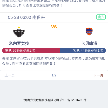
关注 竞技俱乐部vs佩特莱罗独立 本场核心情报及比赛内幕，成为魔方
情报会员，即可查看比赛深度情报内参！
05-28 06:00 南俱杯
魔方
vs
米内罗竞技
卡贝略港
主队 56%最少赢2球
客队 44%最多输1球
关注 米内罗竞技vs卡贝略港 本场核心情报及比赛内幕，成为魔方情报
会员，即可查看比赛深度情报内参！
上一页
1/2
下一页
上海魔方元数据科技有限公司
沪ICP备12016761号