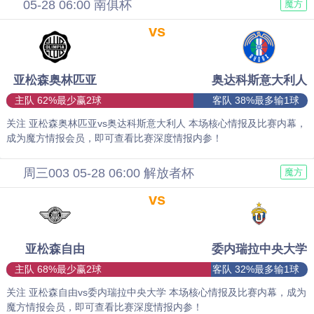
05-28 06:00 南俱杯
魔方
vs
亚松森奥林匹亚
奥达科斯意大利人
主队 62%最少赢2球
客队 38%最多输1球
关注 亚松森奥林匹亚vs奥达科斯意大利人 本场核心情报及比赛内幕，
成为魔方情报会员，即可查看比赛深度情报内参！
周三003 05-28 06:00 解放者杯
魔方
vs
亚松森自由
委内瑞拉中央大学
主队 68%最少赢2球
客队 32%最多输1球
关注 亚松森自由vs委内瑞拉中央大学 本场核心情报及比赛内幕，成为
魔方情报会员，即可查看比赛深度情报内参！