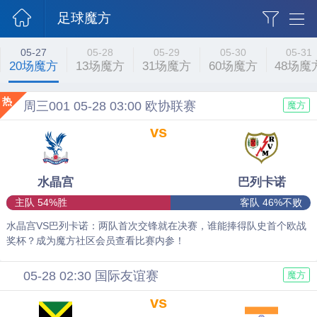
足球魔方
05-27
05-28
05-29
05-30
05-31
20场魔方
13场魔方
31场魔方
60场魔方
48场魔
热
周三001 05-28 03:00 欧协联赛
魔方
vs
水晶宫
巴列卡诺
主队 54%胜
客队 46%不败
水晶宫VS巴列卡诺：两队首次交锋就在决赛，谁能捧得队史首个欧战
奖杯？成为魔方社区会员查看比赛内参！
05-28 02:30 国际友谊赛
魔方
vs