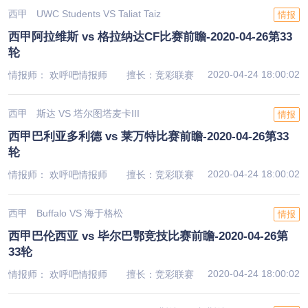
西甲
UWC Students VS Taliat Taiz
情报
西甲阿拉维斯 vs 格拉纳达CF比赛前瞻-2020-04-26第33
轮
2020-04-24 18:00:02
情报师：
欢呼吧情报师
擅长：竞彩联赛
西甲
斯达 VS 塔尔图塔麦卡III
情报
西甲巴利亚多利德 vs 莱万特比赛前瞻-2020-04-26第33
轮
2020-04-24 18:00:02
情报师：
欢呼吧情报师
擅长：竞彩联赛
西甲
Buffalo VS 海于格松
情报
西甲巴伦西亚 vs 毕尔巴鄂竞技比赛前瞻-2020-04-26第
33轮
2020-04-24 18:00:02
情报师：
欢呼吧情报师
擅长：竞彩联赛