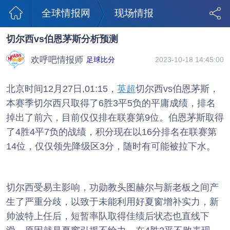
全球情报网
现场情报
切尔西vs伯恩茅斯分析预测
欢呼吧情报师
足球比分
2023-10-18 14:45:00
北京时间12月27日,01:15，
英超
切尔西vs伯恩茅斯，
本赛季切尔西只取得了6胜3平5负的平庸成绩，排名
掉出了前六，目前仅仅排在联赛第9位。伯恩茅斯取得
了4胜4平7负的战绩，积分现在以16分排名在联赛第
14位，仅仅领先降级区3分，随时有可能被拉下水。
切尔西受易主影响，功勋教头图赫尔与新老板之间产
生了严重分歧，以致于未能利用好夏窗增补实力，新
帅波特上任后，短暂率队取得佳绩后状态也直线下