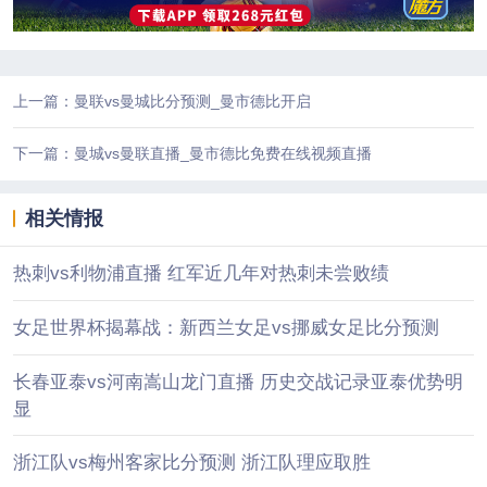
上一篇：曼联vs曼城比分预测_曼市德比开启
下一篇：曼城vs曼联直播_曼市德比免费在线视频直播
相关情报
热刺vs利物浦直播 红军近几年对热刺未尝败绩
女足世界杯揭幕战：新西兰女足vs挪威女足比分预测
长春亚泰vs河南嵩山龙门直播 历史交战记录亚泰优势明
显
浙江队vs梅州客家比分预测 浙江队理应取胜