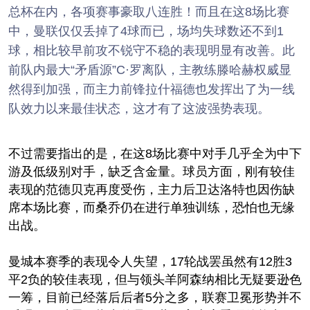
总杯在内，各项赛事豪取八连胜！而且在这8场比赛
中，曼联仅仅丢掉了4球而已，场均失球数还不到1
球，相比较早前攻不锐守不稳的表现明显有改善。此
前队内最大“矛盾源”C·罗离队，主教练滕哈赫权威显
然得到加强，而主力前锋拉什福德也发挥出了为一线
队效力以来最佳状态，这才有了这波强势表现。
不过需要指出的是，在这8场比赛中对手几乎全为中下
游及低级别对手，缺乏含金量。球员方面，刚有较佳
表现的范德贝克再度受伤，主力后卫达洛特也因伤缺
席本场比赛，而桑乔仍在进行单独训练，恐怕也无缘
出战。
曼城本赛季的表现令人失望，17轮战罢虽然有12胜3
平2负的较佳表现，但与领头羊阿森纳相比无疑要逊色
一筹，目前已经落后后者5分之多，联赛卫冕形势并不