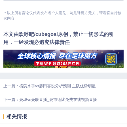
＊以上所有言论仅代表发布者个人意见，与足球魔方无关，请看官自行核
实内容
本文由欢呼吧/cubegoal原创，禁止一切形式的引
用，一经发现必追究法律责任
上一篇：横滨水手vs磐田喜悦分析预测 主队优势明显
下一篇：曼城vs曼联直播_曼市德比免费在线视频直播
相关情报