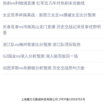
热刺vs利物浦直播 红军近几年对热刺未尝败绩
女足世界杯揭幕战：新西兰女足vs挪威女足比分预测
长春亚泰vs河南嵩山龙门直播 历史交战记录亚泰优势明
显
浙江队vs梅州客家比分预测 浙江队理应取胜
G2掘金vs湖人分析预测 湖人能否扳回一场
伯恩茅斯vs布赖顿分析预测 历史交战势均力敌
上海魔方元数据科技有限公司
沪ICP备12016761号