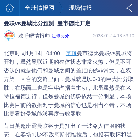
全球情报网
现场情报
曼联vs曼城比分预测_曼市德比开启
欢呼吧情报师
足球比分
2023-01-14 16:53:10
北京时间1月14日04:00，
英超
曼市德比曼联vs曼城将
开打，虽然曼联近期的整体状态非常火热，但是不可
否认的就是他们和曼城之间的差距依然非常大，在双
方第一回合的交锋里面，曼城就是以6-3的巨大比分取
胜，在场面上也是牢牢占据着主动，此番虽然是在老
特拉福德进行，但是曼城的优势依然十分明显，本场
比赛目前的数据对于曼城的信心也是相当不错，本场
比赛看好曼城能够再度击败曼联。
昔日英超班霸曼联终于是打出了一波令人信服的状
态，在客场1比3不敌阿斯顿维拉后，包括英联杯和足