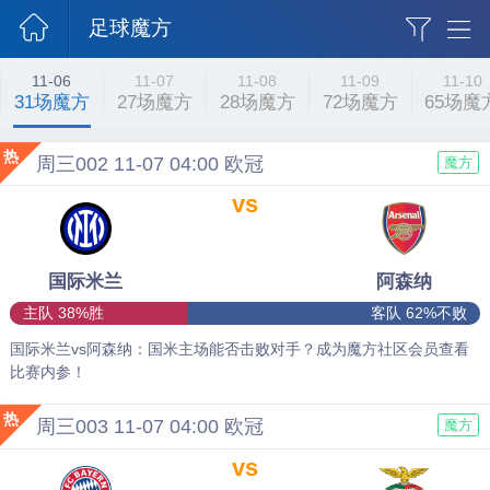
足球魔方
11-06
11-07
11-08
11-09
11-10
31场魔方
27场魔方
28场魔方
72场魔方
65场魔
热
周三002 11-07 04:00 欧冠
魔方
vs
国际米兰
阿森纳
主队 38%胜
客队 62%不败
国际米兰vs阿森纳：国米主场能否击败对手？成为魔方社区会员查看
比赛内参！
热
周三003 11-07 04:00 欧冠
魔方
vs