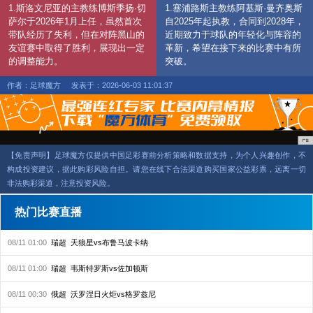
1.斯洛文尼亚的主教练博斯季扬·切
1.塞浦路斯主教练阿基斯·曼齐奥斯
萨尔于2026年1月上任，虽然首次
自2025年起执教，合同到2028年，
带队经历了失利，但在对阵黑山的
近期致力于球队的年轻化与阵容的
友谊赛中取得了胜利，展现出一定
革新，希望在接下来的比赛中有所
的调整能力。
突破。
作者：足球魔方
发表于：2026-06-03 11:01:37
【免责声明】足球魔方仅提供中国足彩赛前分析策略和数据支持，为个人兴趣创作，不
构成投资建议，据此购彩风险自担。请您在线下合法渠道购买国家公益彩票，远离一切
非法购彩渠道，注意投资风险。
热门比赛直播
08/11 01:00
瑞超
天狼星vs布鲁马波卡纳
08/11 01:00
瑞超
韦斯特罗斯vs佐加顿斯
08/11 00:30
俄超
沃罗涅日火炬vs格罗兹尼