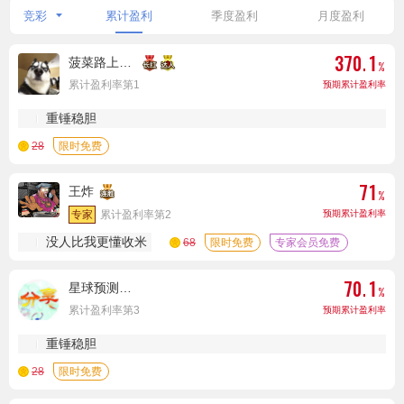
竞彩
累计盈利
季度盈利
月度盈利
菠菜路上的修真者
累计盈利率第1
预期累计盈利率
重锤稳胆
28
王炸
专家
累计盈利率第2
预期累计盈利率
没人比我更懂收米
68
星球预测分享
累计盈利率第3
预期累计盈利率
重锤稳胆
28