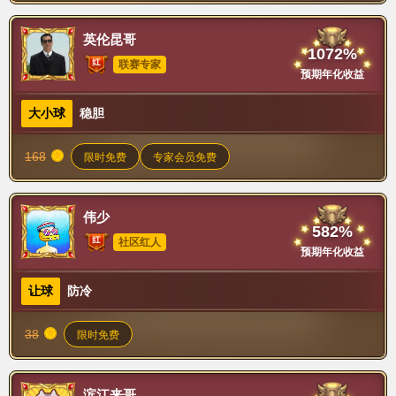
英伦昆哥
1072%
联赛专家
预期年化收益
大小球
稳胆
168
限时免费
专家会员免费
伟少
582%
社区红人
预期年化收益
让球
防冷
38
限时免费
滨江来哥