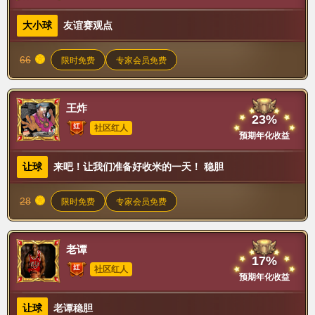
大小球
友谊赛观点
66
限时免费
专家会员免费
王炸
23%
社区红人
预期年化收益
让球
来吧！让我们准备好收米的一天！ 稳胆
28
限时免费
专家会员免费
老谭
17%
社区红人
预期年化收益
让球
老谭稳胆