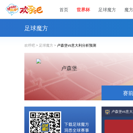
首页
世界杯
足球魔方
魔
足球魔方
欢呼吧 >
足球魔方 >
卢森堡vs意大利分析预测
卢森堡
赛
卢森堡vs意