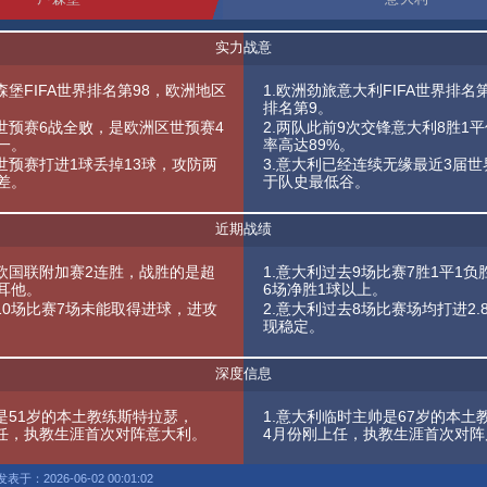
实力战意
森堡FIFA世界排名第98，欧洲地区
1.欧洲劲旅意大利FIFA世界排名
排名第9。
届世预赛6战全败，是欧洲区世预赛4
2.两队此前9次交锋意大利8胜1
一。
率高达89%。
世预赛打进1球丢掉13球，攻防两
3.意大利已经连续无缘最近3届
差。
于队史最低谷。
近期战绩
得欧国联附加赛2连胜，战胜的是超
1.意大利过去9场比赛7胜1平1负
耳他。
6场净胜1球以上。
10场比赛7场未能取得进球，进攻
2.意大利过去8场比赛场均打进2
现稳定。
深度信息
帅是51岁的本土教练斯特拉瑟，
1.意大利临时主帅是67岁的本土
月上任，执教生涯首次对阵意大利。
4月份刚上任，执教生涯首次对阵
发表于：2026-06-02 00:01:02