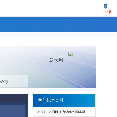
APP下载
意大利
分享
热门比赛直播
08/09 17:00
日职
东京绿茵vs川崎前锋