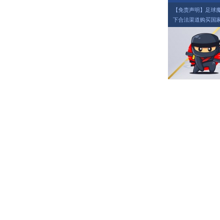
【免责声明】足球
下合法渠道购买国