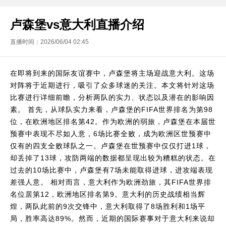
卢森堡vs意大利直播介绍
直播时间：2026/06/04 02:45
在即将到来的国际友谊赛中，卢森堡将主场迎战意大利。这场
对阵将于近期进行，吸引了众多球迷的关注。本文将针对这场
比赛进行详细前瞻，分析两队的实力、状态以及潜在的影响因
素。 首先，从球队实力来看，卢森堡的FIFA世界排名为第98
位，在欧洲地区排名第42。作为欧洲的弱旅，卢森堡在本届世
预赛中表现不尽如人意，6场比赛全败，成为欧洲区世预赛中
仅有的四支全败球队之一。卢森堡在世预赛中仅仅打进1球，
却丢掉了13球，攻防两端的数据都呈现出较为糟糕的状态。在
过去的10场比赛中，卢森堡有7场未能取得进球，进攻端表现
差强人意。 相对而言，意大利作为欧洲劲旅，其FIFA世界排
名位居第12，欧洲地区排名第9。意大利的历史战绩相当辉
煌，两队此前的9次交锋中，意大利取得了8场胜利和1场平
局，胜率高达89%。然而，近期的国际赛事对于意大利来说却