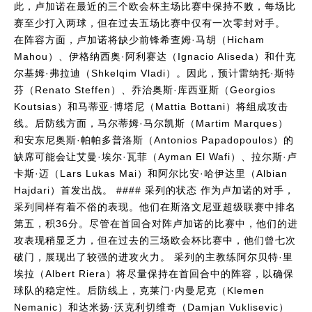
此，卢加诺在最近的三个欧会杯主场比赛中保持不败，每场比
赛至少打入两球，但在过去五场比赛中仅有一次零封对手。
在阵容方面，卢加诺将缺少前锋希查姆·马胡（Hicham
Mahou）、伊格纳西奥·阿利赛达（Ignacio Aliseda）和什克
尔基姆·弗拉迪（Shkelqim Vladi）。因此，预计雷纳托·斯特
芬（Renato Steffen）、乔治奥斯·库西亚斯（Georgios
Koutsias）和马蒂亚·博塔尼（Mattia Bottani）将组成攻击
线。后防线方面，马尔蒂姆·马尔凯斯（Martim Marques）
和安东尼奥斯·帕帕多普洛斯（Antonios Papadopoulos）的
缺席可能会让艾曼·埃尔·瓦菲（Ayman El Wafi）、拉尔斯·卢
卡斯·迈（Lars Lukas Mai）和阿尔比安·哈伊达里（Albian
Hajdari）首发出战。 #### 采列的状态 作为卢加诺的对手，
采列同样有着不俗的表现。他们在斯洛文尼亚超级联赛中排名
第五，积36分。尽管在首回合对阵卢加诺的比赛中，他们的进
攻表现稍显乏力，但在过去的三场欧会杯比赛中，他们曾七次
破门，展现出了较强的进攻火力。 采列的主教练阿尔贝特·里
埃拉（Albert Riera）将尽量保持在首回合中的阵容，以确保
球队的稳定性。后防线上，克莱门·内曼尼克（Klemen
Nemanic）和达米扬·沃克利切维奇（Damjan Vuklisevic）