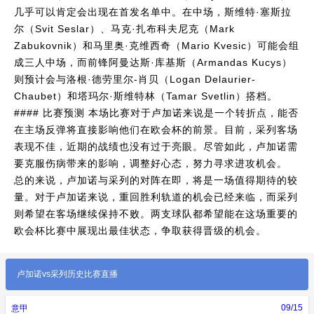
几乎可以肯定会出现在首发名单中。在中场，斯维特·塞斯拉
尔（Svit Seslar）、马克·扎布科夫尼克（Mark
Zabukovnik）和马里奥·克维西奇（Mario Kvesic）可能会组
成三人中场，而前锋阿曼达斯·库基斯（Armandas Kucys）
则预计会与洛根·德劳里尔-肖贝（Logan Delaurier-
Chaubet）和塔玛尔·斯维特林（Tamar Svetlin）搭档。
#### 比赛预测 本场比赛对于卢加诺来说是一个转折点，能否
在主场反弹将直接影响他们在欧会杯的前景。目前，采列客场
表现不佳，近期的战绩也没有过于亮眼。尽管如此，卢加诺需
要克服伤病带来的影响，调整好心态，努力寻求进攻机会。
总的来说，卢加诺与采列的对阵在即，将是一场值得期待的较
量。对于卢加诺来说，重回胜利轨道的机会已经来临，而采列
则希望在客场继续保持不败。两支球队都希望能在这场重要的
欧会杯比赛中展现出最佳状态，争取获得晋级的机会。
卢加诺vs采列历史比赛直播
09/15
意甲