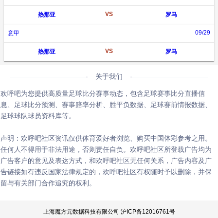
VS
热那亚
罗马
09/29
意甲
VS
热那亚
罗马
关于我们
欢呼吧为您提供高质量足球比分赛事动态，包含足球赛事比分直播信
息、足球比分预测、赛事赔率分析、胜平负数据、足球赛前情报数据、
足球球队球员资料库等。
声明：欢呼吧社区资讯仅供体育爱好者浏览、购买中国体彩参考之用。
任何人不得用于非法用途，否则责任自负。欢呼吧社区所登载广告均为
广告客户的意见及表达方式，和欢呼吧社区无任何关系，广告内容及广
告链接如有违反国家法律规定的，欢呼吧社区有权随时予以删除，并保
留与有关部门合作追究的权利。
上海魔方元数据科技有限公司
沪ICP备12016761号