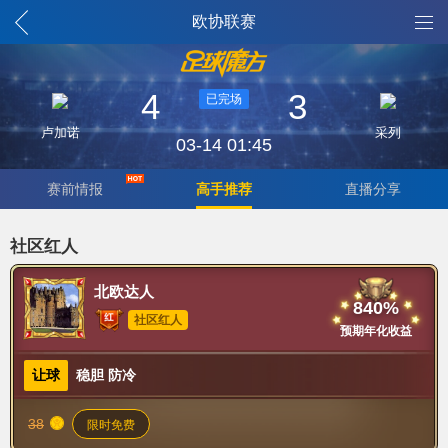
欧协联赛
4
3
已完场
卢加诺
采列
03-14 01:45
赛前情报
高手推荐
直播分享
社区红人
北欧达人
840%
社区红人
预期年化收益
让球
稳胆 防冷
38
限时免费