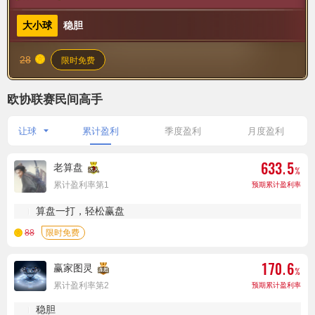
大小球
稳胆
28
限时免费
欧协联赛民间高手
让球
累计盈利
季度盈利
月度盈利
老算盘
累计盈利率第1
预期累计盈利率
算盘一打，轻松赢盘
88
赢家图灵
累计盈利率第2
预期累计盈利率
稳胆