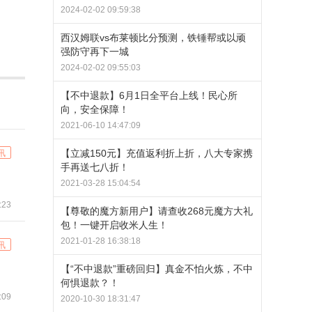
2024-02-02 09:59:38
西汉姆联vs布莱顿比分预测，铁锤帮或以顽
强防守再下一城
2024-02-02 09:55:03
【不中退款】6月1日全平台上线！民心所
向，安全保障！
2021-06-10 14:47:09
【立减150元】充值返利折上折，八大专家携
讯
手再送七八折！
2021-03-28 15:04:54
:23
【尊敬的魔方新用户】请查收268元魔方大礼
包！一键开启收米人生！
2021-01-28 16:38:18
讯
【“不中退款”重磅回归】真金不怕火炼，不中
何惧退款？！
:09
2020-10-30 18:31:47