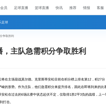
方会员
足球直播
篮球直播
快讯
推荐
情报
客服
乐足球
积分争取胜利
播，主队急需积分争取胜利
将在主场迎战莫尔德。克里斯蒂安松目前在积分榜上排名第12，积27分
严峻的形势。作为主队，他们急需积分来提升排名，因此在即将到来的比
安松在过去的6场比赛中状态起伏不定，仅取得1胜2平3负的战绩，上一
受到打击。