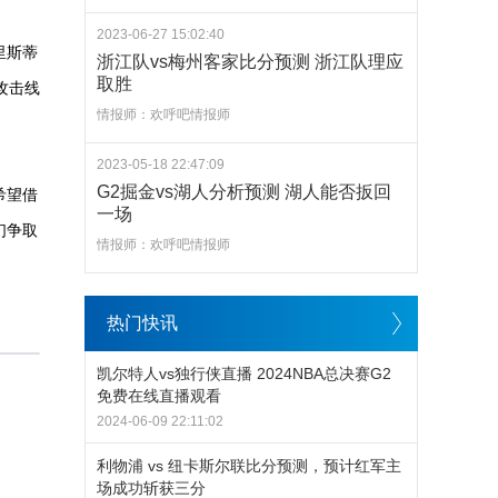
2023-06-27 15:02:40
里斯蒂
浙江队vs梅州客家比分预测 浙江队理应
取胜
攻击线
情报师：欢呼吧情报师
2023-05-18 22:47:09
G2掘金vs湖人分析预测 湖人能否扳回
希望借
一场
们争取
情报师：欢呼吧情报师
热门快讯
凯尔特人vs独行侠直播 2024NBA总决赛G2
免费在线直播观看
2024-06-09 22:11:02
利物浦 vs 纽卡斯尔联比分预测，预计红军主
场成功斩获三分