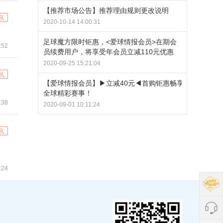
【推荐市场公告】推荐理由规则更改说明
讯
2020-10-14 14:00:31
足球魔方限时钜惠，<爱球情报会员>在期会
:52
员续费用户，将享受年会员立减110元优惠
2020-09-25 15:21:04
讯
【爱球情报会员】▶立减40元◀首购钜惠畅享
全球精彩赛事！
:38
2020-09-01 10:11:24
讯
:24