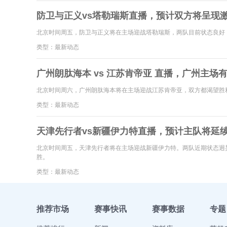
防卫与正义vs塔勒瑞斯直播，预计双方将呈现
北京时间周五，防卫与正义将在主场迎战塔勒瑞斯，两队目前状态良好
类型：最新动态
广州朗肽海本 vs 江苏肯帝亚 直播，广州主场
北京时间周六，广州朗肽海本将在主场迎战江苏肯帝亚，双方都渴望胜
类型：最新动态
天津先行者vs新疆伊力特直播，预计主队将延
北京时间周五，天津先行者将在主场迎战新疆伊力特。两队近期状态迥
胜。
类型：最新动态
推荐市场
赛事快讯
赛事数据
专题