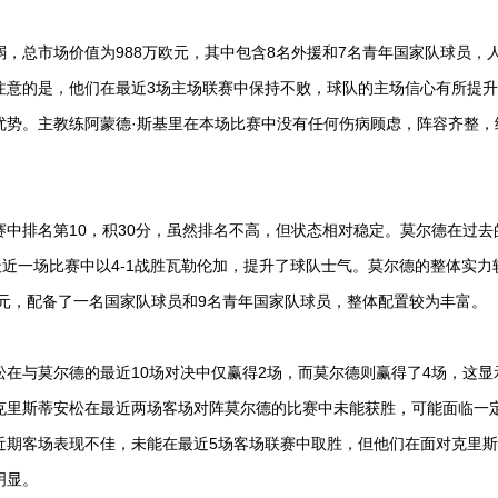
，总市场价值为988万欧元，其中包含8名外援和7名青年国家队球员，
注意的是，他们在最近3场主场联赛中保持不败，球队的主场信心有所提
优势。主教练阿蒙德·斯基里在本场比赛中没有任何伤病顾虑，阵容齐整，
中排名第10，积30分，虽然排名不高，但状态相对稳定。莫尔德在过去
最近一场比赛中以4-1战胜瓦勒伦加，提升了球队士气。莫尔德的整体实力
欧元，配备了一名国家队球员和9名青年国家队球员，整体配置较为丰富。
在与莫尔德的最近10场对决中仅赢得2场，而莫尔德则赢得了4场，这显
克里斯蒂安松在最近两场客场对阵莫尔德的比赛中未能获胜，可能面临一
近期客场表现不佳，未能在最近5场客场联赛中取胜，但他们在面对克里
明显。