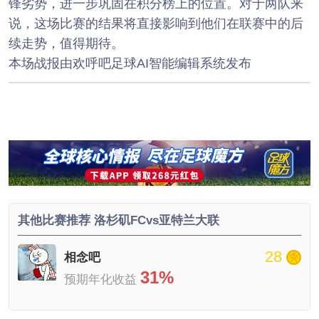
锋劣势，进一步巩固在积分榜上的位置。对于两队来
说，这场比赛的结果将直接影响到他们在联赛中的后
续走势，值得期待。
本场战报由欢呼吧足球AI智能编辑系统发布
其他比赛推荐 洛杉矶FCvs亚特兰大联
28
相念吧
31%
预期年化收益