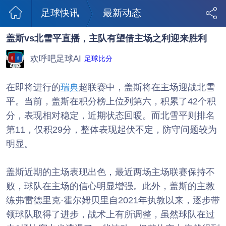
足球快讯
最新动态
盖斯vs北雪平直播，主队有望借主场之利迎来胜利
欢呼吧足球AI
足球比分
在即将进行的
瑞典
超联赛中，盖斯将在主场迎战北雪
平。当前，盖斯在积分榜上位列第六，积累了42个积
分，表现相对稳定，近期状态回暖。而北雪平则排名
第11，仅积29分，整体表现起伏不定，防守问题较为
明显。
盖斯近期的主场表现出色，最近两场主场联赛保持不
败，球队在主场的信心明显增强。此外，盖斯的主教
练弗雷德里克·霍尔姆贝里自2021年执教以来，逐步带
领球队取得了进步，战术上有所调整，虽然球队在过