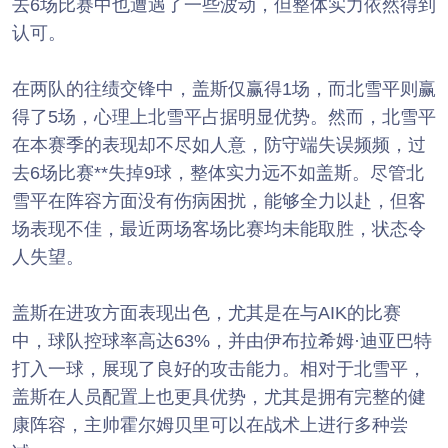
去6场比赛中也遭遇了一些波动，但整体实力依然得到
认可。
在两队的往绩交锋中，盖斯仅赢得1场，而北雪平则赢
得了5场，心理上北雪平占据明显优势。然而，北雪平
在本赛季的表现却不尽如人意，防守端失误频频，过
去6场比赛**失掉9球，整体实力远不如盖斯。尽管北
雪平在阵容方面没有伤病困扰，能够全力以赴，但客
场表现不佳，最近两场客场比赛均未能取胜，状态令
人失望。
盖斯在进攻方面表现出色，尤其是在与AIK的比赛
中，球队控球率高达63%，并由伊布拉希姆·迪亚巴特
打入一球，展现了良好的攻击能力。相对于北雪平，
盖斯在人员配置上也更具优势，尤其是拥有完整的健
康阵容，主帅霍尔姆贝里可以在战术上进行多种尝