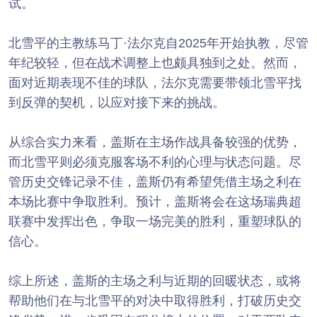
试。
北雪平的主教练马丁·法尔克自2025年开始执教，尽管
年纪较轻，但在战术调整上也颇具独到之处。然而，
面对近期表现不佳的球队，法尔克需要带领北雪平找
到反弹的契机，以应对接下来的挑战。
从综合实力来看，盖斯在主场作战具备较强的优势，
而北雪平则必须克服客场不利的心理与状态问题。尽
管历史交锋记录不佳，盖斯仍有希望凭借主场之利在
本场比赛中争取胜利。预计，盖斯将会在这场瑞典超
联赛中发挥出色，争取一场完美的胜利，重塑球队的
信心。
综上所述，盖斯的主场之利与近期的回暖状态，或将
帮助他们在与北雪平的对决中取得胜利，打破历史交