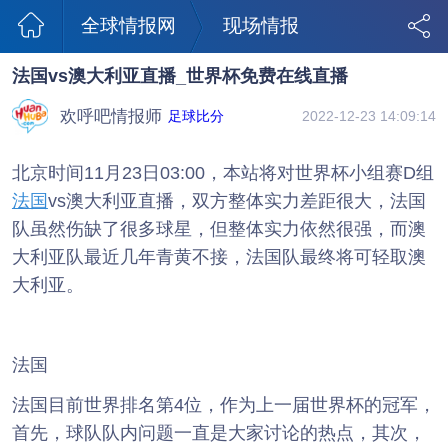
全球情报网
现场情报
法国vs澳大利亚直播_世界杯免费在线直播
欢呼吧情报师
足球比分
2022-12-23 14:09:14
北京时间11月23日03:00，本站将对世界杯小组赛D组
法国
vs澳大利亚直播，双方整体实力差距很大，法国
队虽然伤缺了很多球星，但整体实力依然很强，而澳
大利亚队最近几年青黄不接，法国队最终将可轻取澳
大利亚。
法国
法国目前世界排名第4位，作为上一届世界杯的冠军，
首先，球队队内问题一直是大家讨论的热点，其次，