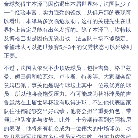
金球奖得主本泽马因伤退出本届世界杯，法国队少了
一个经验丰富，实力强劲的锋线，从俱乐部的表现可
以看出，本泽马多次临危救助，这样的关键先生在世
界杯上肯定是能有出色发挥的。除了本泽马，坎特以
及博格巴也是因伤无缘出战，法国队中场不够稳定。
希望球队可以把世预赛5胜3平的优秀状态可以延续到
正赛。
不过，法国队依然不少顶级球员，包括吉鲁、格里兹
曼、姆巴佩和帕瓦尔、卢卡斯、特奥等。大家都会留
意姆巴佩，事关他是现今球坛上其中一位最优秀的球
员，所以他将会饱受压力。有可能成为替补球员的吉
鲁虽然在上届世界杯没有取得进球，不过他代表国家
队往往都能够交出好成绩，他将会担当重要角色，带
领其他队友参与攻势。此外，十分期待看到楚阿梅尼
的表现，他将来有机会成为一位伟大的中场球员。尽
管卫冕冠军法国有多位球员因伤缺阵，但实力依然雄