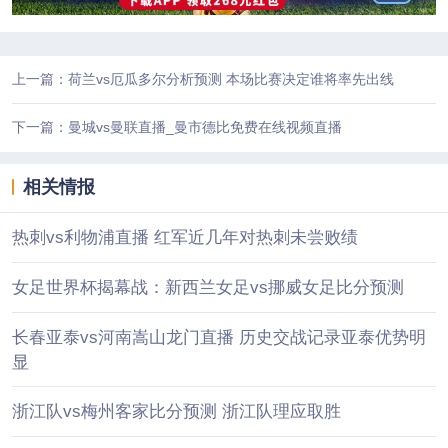
上一篇：荷兰vs厄瓜多尔分析预测 本场比赛决定谁将率先出线
下一篇：曼城vs曼联直播_曼市德比免费在线视频直播
相关情报
热刺vs利物浦直播 红军近几年对热刺未尝败绩
女足世界杯揭幕战：新西兰女足vs挪威女足比分预测
长春亚泰vs河南嵩山龙门直播 历史交战记录亚泰优势明
显
浙江队vs梅州客家比分预测 浙江队理应取胜