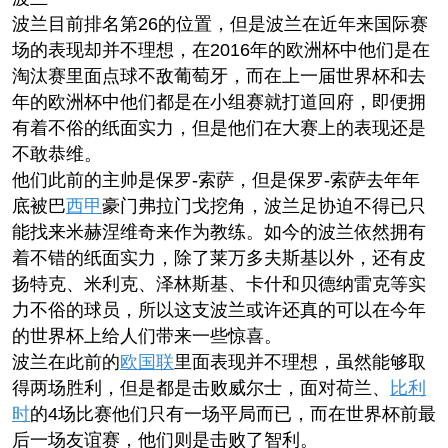
波兰目前排名第26的位置，但是波兰在近年来国际赛
场的表现却并不理想，在2016年的欧洲杯中他们是在
淘汰赛里面点球不敌葡萄牙，而在上一届世界杯和去
年的欧洲杯中他们都是在小组赛就打道回府，即便拥
有着不俗的纸面实力，但是他们在大赛上的表现还是
不敢恭维。
他们此前的主帅是保罗-索萨，但是保罗-索萨去年年
底被巴
西甲
豪门弗拉门戈挖角，波兰足协迫不得已只
能找来米赫涅维奇来作为教练。如今的波兰依然拥有
着不错的纸面实力，除了莱万多夫斯基以外，还有皮
扬特克、米利克、泽林斯基、卡什和贝德纳雷克等实
力不俗的球员，所以这支波兰或许还真的可以在今年
的世界杯上给人们带来一些惊喜。
波兰在此前的
欧国联
里面表现并不理想，虽然能够取
得两场胜利，但是都是击败威尔士，面对荷兰、
比利
时
的4场比赛他们只有一场平局而已，而在世界杯前最
后一场友谊赛，他们则是击败了智利。