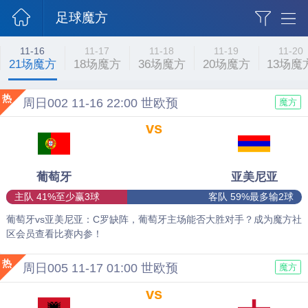
足球魔方
11-16
11-17
11-18
11-19
11-20
21场魔方
18场魔方
36场魔方
20场魔方
13场魔
热
周日002 11-16 22:00 世欧预
魔方
vs
葡萄牙
亚美尼亚
主队 41%至少赢3球
客队 59%最多输2球
葡萄牙vs亚美尼亚：C罗缺阵，葡萄牙主场能否大胜对手？成为魔方社
区会员查看比赛内参！
热
周日005 11-17 01:00 世欧预
魔方
vs