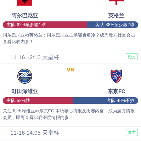
阿尔巴尼亚
英格兰
主队 62%最多输1球
客队 38%至少赢2球
阿尔巴尼亚vs英格兰：阿尔巴尼亚主场能否爆冷？成为魔方社区会员
查看比赛内参！
11-16 12:10 天皇杯
魔方
vs
町田泽维亚
东京FC
主队 52%胜
客队 48%不败
关注 町田泽维亚vs东京FC 本场核心情报及比赛内幕，成为魔方情报
会员，即可查看比赛深度情报内参！
11-16 14:05 天皇杯
魔方