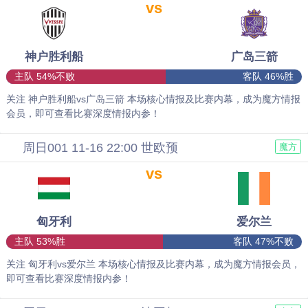
vs
神户胜利船
广岛三箭
主队 54%不败
客队 46%胜
关注 神户胜利船vs广岛三箭 本场核心情报及比赛内幕，成为魔方情报
会员，即可查看比赛深度情报内参！
周日001 11-16 22:00 世欧预
魔方
vs
匈牙利
爱尔兰
主队 53%胜
客队 47%不败
关注 匈牙利vs爱尔兰 本场核心情报及比赛内幕，成为魔方情报会员，
即可查看比赛深度情报内参！