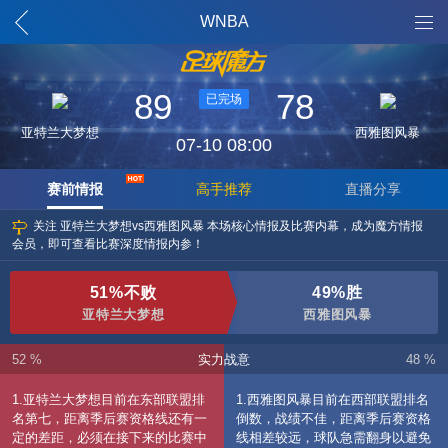
魔方列表
WNBA
89
78
已完场
亚特兰大梦想
西雅图风暴
07-10 08:00
赛前情报
高手推荐
直播分享
关注 亚特兰大梦想vs西雅图风暴 本场核心情报及比赛内幕，成为魔方情报
会员，即可查看比赛深度情报内参！
51%不败
49%胜
亚特兰大梦想
西雅图风暴
52 %
实力战意
48 %
1.亚特兰大梦想目前在东部联盟排
1.西雅图风暴目前在西部联盟排名
名第七，距离季后赛资格线还有一
倒数，战绩不佳，距离季后赛资格
定的差距，必须在接下来的比赛中
线相差较远，球队急需翻身以避免