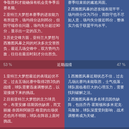
争取胜利才能确保有机会竞争季后
赛季结束前的尴尬局面。
赛名额。
2.西雅图风暴的进攻端表现平平，
2.亚特兰大梦想本赛季的进攻能力
场均得分仅为75分，而防守也不尽
有所提升，场均得分达到85分，但
如人意，场均失分接近85分，整体
防守端存在问题，场均失分超过90
实力低于联盟平均水平。
分，显示出一定的压力。
3.历史交锋方面，亚特兰大梦想与
西雅图风暴之间的对决多次交替胜
负，最近几场交锋中，双方势均力
敌，往往在最后时刻才分出胜负。
53 %
近期战绩
47 %
1.亚特兰大梦想最近的表现起伏不
1.西雅图风暴近期状态不佳，过去
定，过去五场比赛中取得2胜3负的
几场比赛均未能取胜，士气低落，
战绩，球队需要迅速调整状态，以
球队面临着巨大的心理压力，需要
迎接接下来的挑战。
找到破解之法。
2.目前亚特兰大梦想的主力球员
2.西雅图风暴有多名球员因伤缺
中，布里安娜·琼斯因伤缺席，而艾
阵，包括乔丹·霍斯顿和多米尼克·
丽娅·奈因和阿丽莎·格雷的出场状
马隆加，球队深度受到影响，战术
态也尚不明朗，球队在阵容上面对
调整将成为关键。
挑战。