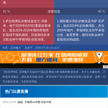
果。
55 %
深度信息
45 %
1.萨拉热窝队的教练是佐兰·泽基
1.国际图尔库队的教练是韦萨·瓦萨
奇，他于2026年6月9日重新执掌球
拉，他自2024年起执教球队，并在
队，曾在2024-2025年期间带领球
2025年续约，带领球队在芬甲表现
队取得不错的成绩，目前期待在本
出色，备受赞誉，期待在欧会杯中
次欧会杯中带领球队创造佳绩。
延续良好的战绩。
作者：足球魔方
发表于：2026-07-08 19:12:37
【免责声明】足球魔方仅提供中国足彩赛前分析策略和数据支持，为个人兴趣创作，不
构成投资建议，据此购彩风险自担。请您在线下合法渠道购买国家公益彩票，远离一切
非法购彩渠道，注意投资风险。
热门比赛直播
08/11 01:00
瑞超
天狼星vs布鲁马波卡纳