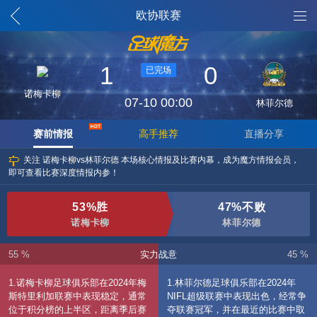
魔方列表
欧协联赛
1
0
已完场
诺梅卡柳
07-10 00:00
林菲尔德
赛前情报
高手推荐
直播分享
关注 诺梅卡柳vs林菲尔德 本场核心情报及比赛内幕，成为魔方情报会员，
即可查看比赛深度情报内参！
53%胜
47%不败
诺梅卡柳
林菲尔德
55 %
实力战意
45 %
1.诺梅卡柳足球俱乐部在2024年梅
1.林菲尔德足球俱乐部在2024年
斯特里利加联赛中表现稳定，通常
NIFL超级联赛中表现出色，经常争
位于积分榜的上半区，距离季后赛
夺联赛冠军，并在最近的比赛中取