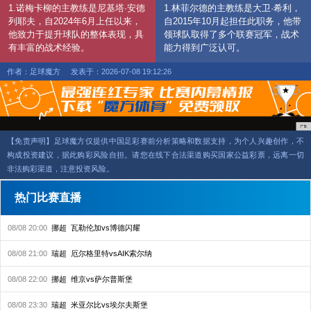
1.诺梅卡柳的主教练是尼基塔·安德
1.林菲尔德的主教练是大卫·希利，
列耶夫，自2024年6月上任以来，
自2015年10月起担任此职务，他带
他致力于提升球队的整体表现，具
领球队取得了多个联赛冠军，战术
有丰富的战术经验。
能力得到广泛认可。
作者：足球魔方
发表于：2026-07-08 19:12:26
【免责声明】足球魔方仅提供中国足彩赛前分析策略和数据支持，为个人兴趣创作，不
构成投资建议，据此购彩风险自担。请您在线下合法渠道购买国家公益彩票，远离一切
非法购彩渠道，注意投资风险。
热门比赛直播
08/08 20:00
挪超
瓦勒伦加vs博德闪耀
08/08 21:00
瑞超
厄尔格里特vsAIK索尔纳
08/08 22:00
挪超
维京vs萨尔普斯堡
08/08 23:30
瑞超
米亚尔比vs埃尔夫斯堡