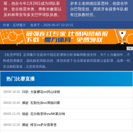
斯，他在今年1月29日成为球队新
岁本土老帅德拉富恩特，他曾在毕
帅，曾在格雷米奥、弗鲁米嫩塞以
尔巴鄂竞技、西班牙各级青年队都
及科林蒂安等多支巴甲球队执教。
有过执教经历。
作者：足球魔方
发表于：2026-06-07 10:15:31
【免责声明】足球魔方仅提供中国足彩赛前分析策略和数据支持，为个人兴趣创作，不
构成投资建议，据此购彩风险自担。请您在线下合法渠道购买国家公益彩票，远离一切
非法购彩渠道，注意投资风险。
热门比赛直播
08/08 18:00
日职
大阪樱花vs冈山绿雉
08/08 20:00
挪超
瓦勒伦加vs博德闪耀
08/08 21:00
瑞超
厄尔格里特vsAIK索尔纳
08/08 22:00
挪超
维京vs萨尔普斯堡