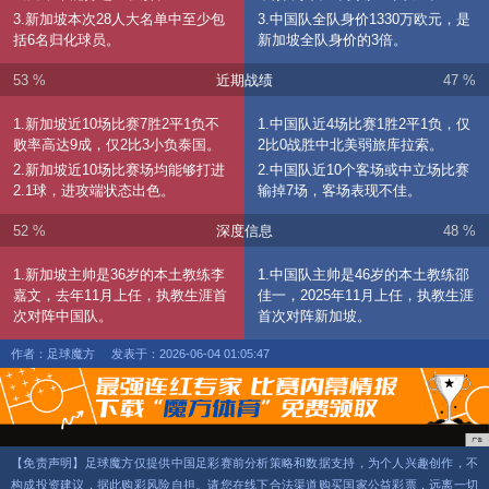
3.新加坡本次28人大名单中至少包
3.中国队全队身价1330万欧元，是
括6名归化球员。
新加坡全队身价的3倍。
53 %
近期战绩
47 %
1.新加坡近10场比赛7胜2平1负不
1.中国队近4场比赛1胜2平1负，仅
败率高达9成，仅2比3小负泰国。
2比0战胜中北美弱旅库拉索。
2.新加坡近10场比赛场均能够打进
2.中国队近10个客场或中立场比赛
2.1球，进攻端状态出色。
输掉7场，客场表现不佳。
52 %
深度信息
48 %
1.新加坡主帅是36岁的本土教练李
1.中国队主帅是46岁的本土教练邵
嘉文，去年11月上任，执教生涯首
佳一，2025年11月上任，执教生涯
次对阵中国队。
首次对阵新加坡。
作者：足球魔方
发表于：2026-06-04 01:05:47
【免责声明】足球魔方仅提供中国足彩赛前分析策略和数据支持，为个人兴趣创作，不
构成投资建议，据此购彩风险自担。请您在线下合法渠道购买国家公益彩票，远离一切