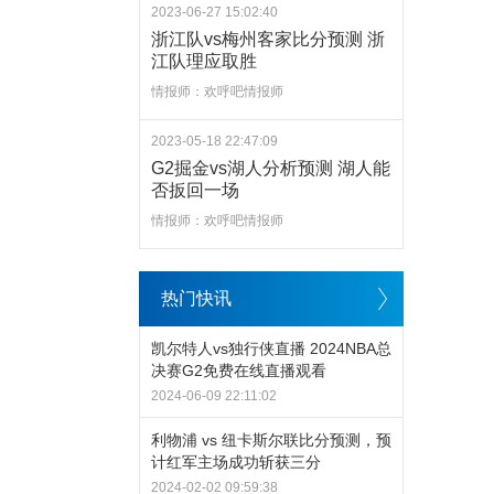
2023-06-27 15:02:40
浙江队vs梅州客家比分预测 浙
江队理应取胜
情报师：欢呼吧情报师
2023-05-18 22:47:09
G2掘金vs湖人分析预测 湖人能
否扳回一场
情报师：欢呼吧情报师
热门快讯
凯尔特人vs独行侠直播 2024NBA总
决赛G2免费在线直播观看
2024-06-09 22:11:02
利物浦 vs 纽卡斯尔联比分预测，预
计红军主场成功斩获三分
2024-02-02 09:59:38