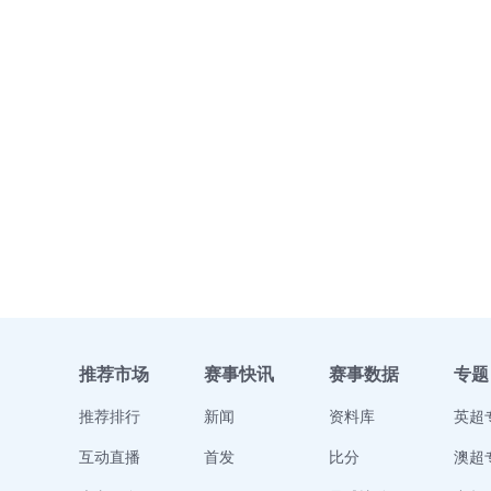
推荐市场
赛事快讯
赛事数据
专题
推荐排行
新闻
资料库
英超
互动直播
首发
比分
澳超