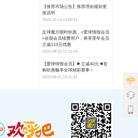
【推荐市场公告】推荐理由规则更
改说明
2020-10-14 14:00:31
足球魔方限时钜惠，<爱球情报会员
>在期会员续费用户，将享受年会员
立减110元优惠
2020-09-25 15:21:04
【爱球情报会员】▶立减40元◀首
购钜惠畅享全球精彩赛事！
2020-09-01 10:11:24