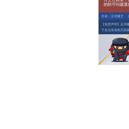
的防守问题显
作者：足球魔方
【免责声明】足球
下合法渠道购买国