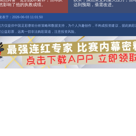
然影响了他的执教成绩。
达到预期，亟需改进。
发表于：2026-06-03 11:01:50
魔方仅提供中国足彩赛前分析策略和数据支持，为个人兴趣创作，不构成投资建议，据此购彩
家公益彩票，远离一切非法购彩渠道，注意投资风险。