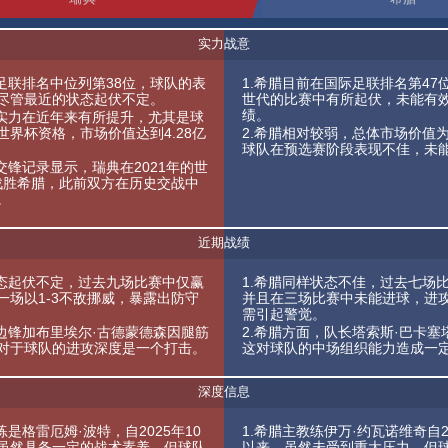
实力战意
际足联排名中位列第38位，球队的表
1.希腊目前在国际足联排名第47
尽管最近的状态起伏不定。
世代的比赛中有所起伏，未能有
绩。
体实力在近年来有所提升，尤其是球
世界杯资格，市场价值达到4.28亿
2.希腊相对较弱，总体市场价值为
球队在预选赛阶段表现不佳，未
交锋记录显示，瑞典在2021年的世
0战胜希腊，此前双方在历史交战中
。
近期战绩
状态起伏不定，过去九场比赛中仅赢
1.希腊同样状态不佳，过去七场
一场以1-3不敌挪威，暴露出防守
并且在三场比赛中未能进球，进
需引起警觉。
，边锋加布里埃尔·古德蒙德森因腿筋
2.希腊方面，队长塔索斯·巴卡
对于球队的进攻深度是一个打击。
这对球队的中场组织能力造成一
深度信息
练是格雷厄姆·波特，自2025年10
1.希腊主教练伊万·约瓦诺维奇自2
虽然具备一定的战术素养，但球队
以来，虽然未受到重大压力，但