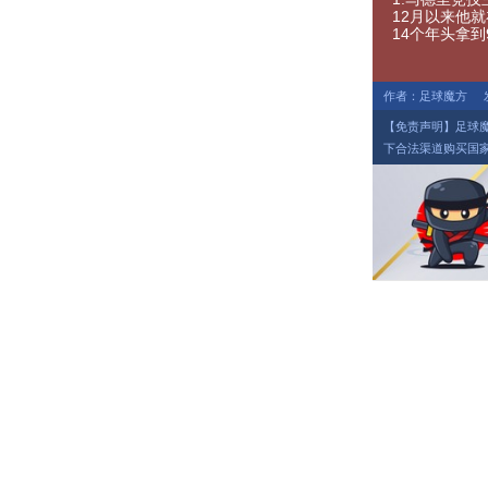
12月以来他
14个年头拿到
作者：足球魔方
【免责声明】足球
下合法渠道购买国