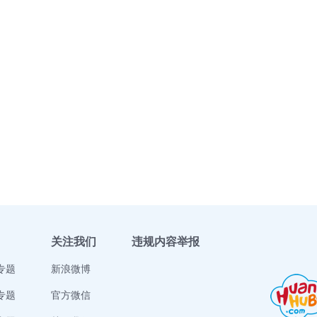
关注我们
违规内容举报
专题
新浪微博
专题
官方微信