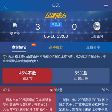
魔方列表
日乙
3
0
已完场
枥木市
05-16 13:00
山形山神
赛前情报
高手推荐
直播分享
关注 枥木市vs山形山神 本场核心情报及比赛内幕，成为魔方情报会员，即
可查看比赛深度情报内参！
45%不败
55%胜
枥木市
山形山神
40 %
实力战意
60 %
1.枥木市在2025赛季的关东足球联
1.山形山神在2025赛季的J2联赛中
赛中并未升入J联赛，当前在J2・
排名第十，距离季后赛资格还有一
J3百年构想联赛的具体排名尚不明
定差距，需在接下来的比赛中争取