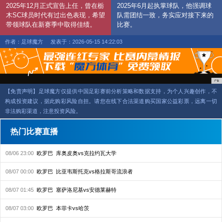
2025年12月正式宣告上任，曾在栃
2025年6月起执掌球队，他强调球
木SC球员时代有过出色表现，希望
队需团结一致，务实应对接下来的
带领球队在新赛季中取得佳绩。
比赛。
作者：足球魔方
发表于：2026-05-15 14:22:03
【免责声明】足球魔方仅提供中国足彩赛前分析策略和数据支持，为个人兴趣创作，不
构成投资建议，据此购彩风险自担。请您在线下合法渠道购买国家公益彩票，远离一切
非法购彩渠道，注意投资风险。
热门比赛直播
08/06 23:00
欧罗巴
库奥皮奥vs克拉约瓦大学
08/07 00:00
欧罗巴
比亚韦斯托克vs格拉斯哥流浪者
08/07 01:45
欧罗巴
塞萨洛尼基vs安德莱赫特
08/07 03:00
欧罗巴
本菲卡vs哈茨