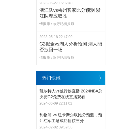
2023-06-27 15:02:40
浙江队vs梅州客家比分预测 浙
江队理应取胜
情报师：欢呼吧情报师
2023-05-18 22:47:09
G2掘金vs湖人分析预测 湖人能
否扳回一场
情报师：欢呼吧情报师
热门快讯
凯尔特人vs独行侠直播 2024NBA总
决赛G2免费在线直播观看
2024-06-09 22:11:02
利物浦 vs 纽卡斯尔联比分预测，预
计红军主场成功斩获三分
2024-02-02 09:59:38