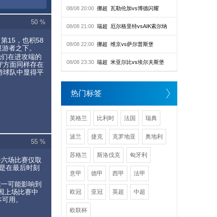
08/08 20:00
挪超
瓦勒伦加vs博德闪耀
50 %
08/08 21:00
瑞超
厄尔格里特vsAIK索尔纳
第15，也积58
08/08 22:00
挪超
维京vs萨尔普斯堡
巡游者之下。
他们在进攻端的
08/08 23:30
瑞超
米亚尔比vs埃尔夫斯堡
守方面同样存在
游球队中显得平
热门标签
英格兰
比利时
法国
瑞典
波兰
捷克
克罗地亚
奥地利
55 %
苏格兰
斯洛伐克
匈牙利
去六场比赛仅取
是在最后时刻
意甲
德甲
西甲
法甲
唯一可能影响到
因上场比赛中
欧冠
亚冠
英超
中超
本可用。
欧联杯