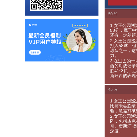
50 %
1.女王公园
58分，属于
还有一定差距
2.女王公园
打入58球，
球队之一，这
力。
3.在过去的
西的对战记录
胜4平3负，
斯旺西的表现
45 %
1.女王公园
比赛未尝胜绩
验，急需打破
2.女王公园
阵，包括杰克
奇、贾斯汀·
深度。