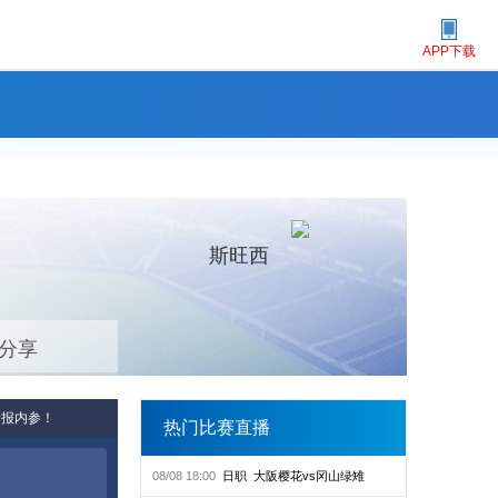
APP下载
斯旺西
分享
情报内参！
热门比赛直播
08/08 18:00
日职
大阪樱花vs冈山绿雉