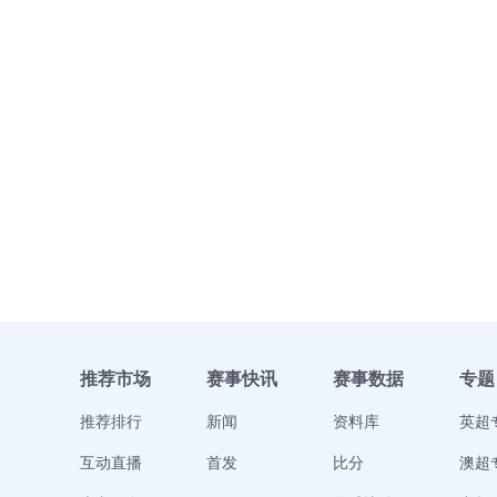
推荐市场
赛事快讯
赛事数据
专题
推荐排行
新闻
资料库
英超
互动直播
首发
比分
澳超