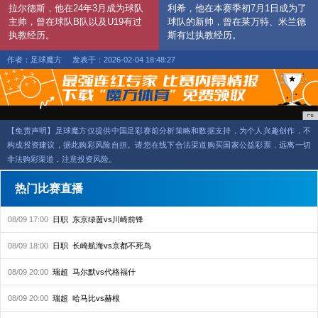
拉尔德斯，他在24年3月成为球队
利希，他在本赛季初7月1日成为了
主帅，曾在球队B队以及U19有过
球队的新帅，曾在莱万特、米兰德
执教经历。
斯有过执教经历。
作者：足球魔方
发表于：2026-02-04 18:48:27
【免责声明】足球魔方仅提供中国足彩赛前分析策略和数据支持，为个人兴趣创作，不
构成投资建议，据此购彩风险自担。请您在线下合法渠道购买国家公益彩票，远离一切
非法购彩渠道，注意投资风险。
热门比赛直播
08/09 17:00
日职
东京绿茵vs川崎前锋
08/09 18:00
日职
长崎航海vs京都不死鸟
08/09 20:00
瑞超
马尔默vs代格福什
08/09 20:00
瑞超
哈马比vs赫根