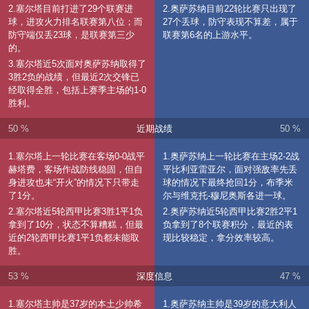
2.塞尔塔目前打进了29个联赛进
2.奥萨苏纳目前22轮比赛只出现了
球，进攻火力排名联赛第八位；而
27个丢球，防守表现不算差，属于
防守端仅丢23球，是联赛第三少
联赛第6名的上游水平。
的。
3.塞尔塔近5次面对奥萨苏纳取得了
3胜2负的战绩，但最近2次交锋已
经取得全胜，包括上赛季主场的1-0
胜利。
50 %
近期战绩
50 %
1.塞尔塔上一轮比赛在客场0-0战平
1.奥萨苏纳上一轮比赛在主场2-2战
赫塔费，客场作战防线稳固，但自
平比利亚雷亚尔，面对强敌率先丢
身进攻也未“开火”的情况下只带走
球的情况下最终抢回1分，布季米
了1分。
尔与维克托-穆尼奥斯各进一球。
2.塞尔塔近5轮西甲比赛3胜1平1负
2.奥萨苏纳近5轮西甲比赛2胜2平1
拿到了10分，状态不算糟糕，但最
负拿到了8个联赛积分，最近的表
近的2轮西甲比赛1平1负都未能取
现比较稳定，拿分效率较高。
胜。
53 %
深度信息
47 %
1.塞尔塔主帅是37岁的本土少帅希
1.奥萨苏纳主帅是39岁的意大利人