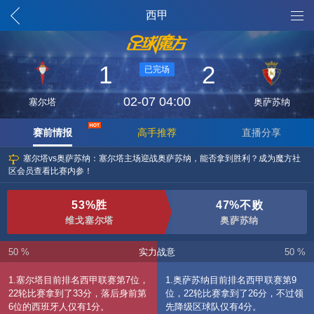
魔方列表
西甲
1
2
已完场
02-07 04:00
塞尔塔
奥萨苏纳
赛前情报
高手推荐
直播分享
塞尔塔vs奥萨苏纳：塞尔塔主场迎战奥萨苏纳，能否拿到胜利？成为魔方社
区会员查看比赛内参！
53%胜
47%不败
维戈塞尔塔
奥萨苏纳
50 %
实力战意
50 %
1.塞尔塔目前排名西甲联赛第7位，
1.奥萨苏纳目前排名西甲联赛第9
22轮比赛拿到了33分，落后身前第
位，22轮比赛拿到了26分，不过领
6位的西班牙人仅有1分。
先降级区球队仅有4分。